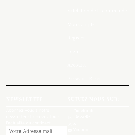
Validation de la commande
Mon compte
Register
Login
Account
Password Reset
NEWSLETTER
SUIVEZ NOUS SUR:
Abonnez vous à notre
Facebook
newsletter et recevez toute
Linkedin
l'actualité du continent
X
Youtube