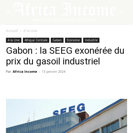
Accueil
A la Une
A la Une
Afrique Centrale
Gabon
Economie
Industrie
Gabon : la SEEG exonérée du
prix du gasoil industriel
Par
Africa Income
-
13 janvier 2024
Facebook
X
Pinterest
WhatsA