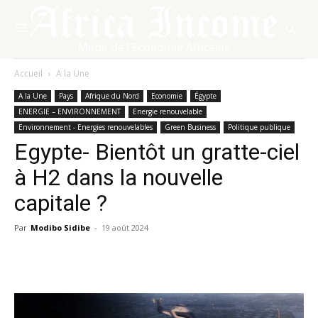
Accueil
A la Une
A la Une
Pays
Afrique du Nord
Economie
Égypte
ENERGIE – ENVIRONNEMENT
Energie renouvelable
Environnement - Energies renouvelables
Green Business
Politique publique
Egypte- Bientôt un gratte-ciel
à H2 dans la nouvelle
capitale ?
Par
Modibo Sidibe
-
19 août 2024
Facebook
X
Pinterest
WhatsA