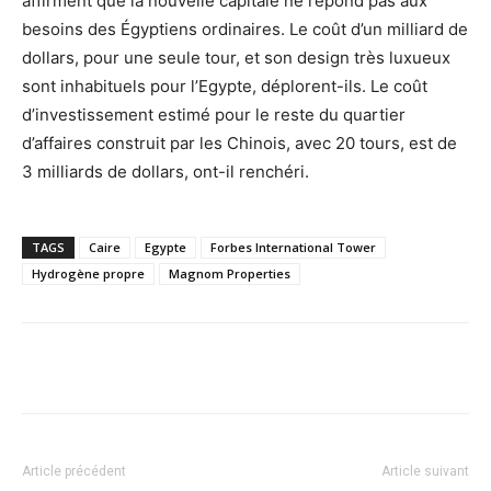
affirment que la nouvelle capitale ne répond pas aux
besoins des Égyptiens ordinaires. Le coût d’un milliard de
dollars, pour une seule tour, et son design très luxueux
sont inhabituels pour l’Egypte, déplorent-ils. Le coût
d’investissement estimé pour le reste du quartier
d’affaires construit par les Chinois, avec 20 tours, est de
3 milliards de dollars, ont-il renchéri.
TAGS
Caire
Egypte
Forbes International Tower
Hydrogène propre
Magnom Properties
Facebook
X
Pinterest
WhatsA
Article précédent
Article suivant