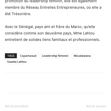
promotion du leadership féminin, elle est également
membre du Réseau Entrelles Entrepreneures, où elle a
été Trésorière.
Avec le Sénégal, pays ami et frère du Maroc, qu’elle
considère comme son deuxième pays, Mme Lahlou
entretient de solides liens familiaux et professionnels.
TAGS
Copamasud
Leadership féminin
Moudawana
Saaida Lahlou
Facebook
X
Pinterest
WhatsA
Article précédent
Article suivant