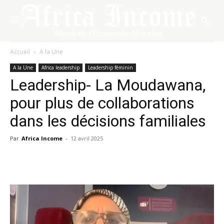
Accueil
A la Une
A la Une
Africa leadership
Leadership féminin
Leadership- La Moudawana,
pour plus de collaborations
dans les décisions familiales
Par
Africa Income
-
12 avril 2025
Facebook
X
Pinterest
WhatsA