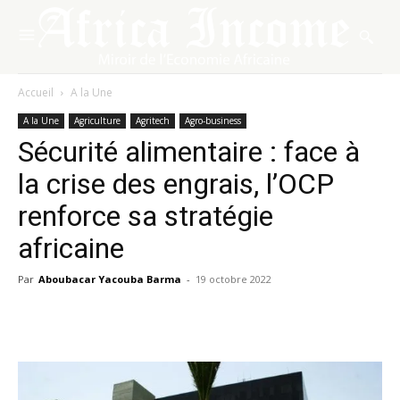
Accueil
A la Une
A la Une
Agriculture
Agritech
Agro-business
Sécurité alimentaire : face à
la crise des engrais, l’OCP
renforce sa stratégie
africaine
Par
Aboubacar Yacouba Barma
-
19 octobre 2022
Facebook
X
Pinterest
WhatsA