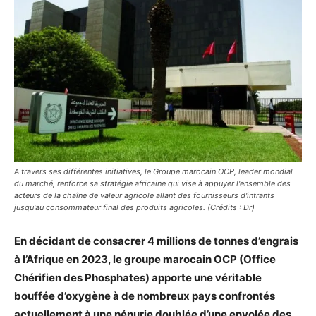
A travers ses différentes initiatives, le Groupe marocain OCP, leader mondial
du marché, renforce sa stratégie africaine qui vise à appuyer l'ensemble des
acteurs de la chaîne de valeur agricole allant des fournisseurs d'intrants
jusqu'au consommateur final des produits agricoles. (Crédits : Dr)
En décidant de consacrer 4 millions de tonnes d’engrais
à l’Afrique en 2023, le groupe marocain OCP (Office
Chérifien des Phosphates) apporte une véritable
bouffée d’oxygène à de nombreux pays confrontés
actuellement à une pénurie doublée d’une envolée des