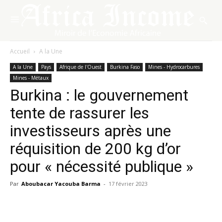
Accueil
A la Une
A la Une
Pays
Afrique de l'Ouest
Burkina Faso
Mines - Hydrocarbures
Mines - Métaux
Burkina : le gouvernement
tente de rassurer les
investisseurs après une
réquisition de 200 kg d’or
pour « nécessité publique »
Par
Aboubacar Yacouba Barma
-
17 février 2023
Facebook
X
Pinterest
WhatsA