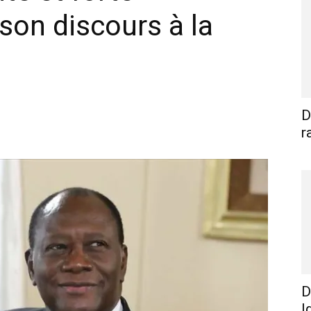
son discours à la
D
WhatsApp
Linkedin
E-mail
I
r
D
I