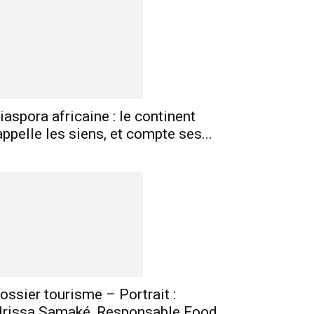
iaspora africaine : le continent
mprimer
Telegram
appelle les siens, et compte ses...
ossier tourisme – Portrait :
drissa Samaké, Responsable Food