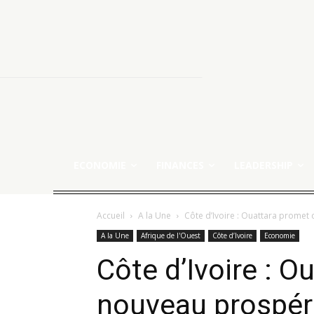
ECONOMIE
FINANCES
LEADERSHIP
Accueil
A la Une
Côte d’Ivoire : Ouattara promet 
A la Une
Afrique de l'Ouest
Côte d’Ivoire
Economie
Côte d’Ivoire : O
nouveau prospéri