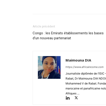
Facebook
Partager
Article précédent
Congo : les Emirats établissements les bases
d’un nouveau partenariat
Maimouna DIA
https://www.africaincome.com
Journaliste diplômée de l’ISIC 
Rabat, Dr Maimouna DIA NDOUR e
Mohammed V de Rabat. Fondatri
marocaine et panafricaine not
Afriques …