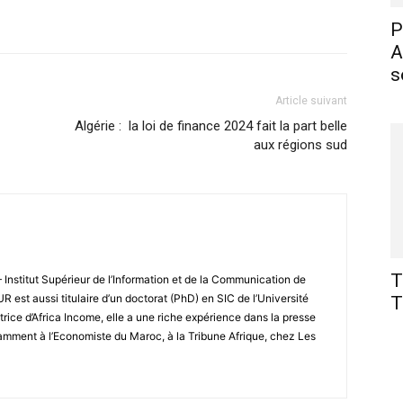
X
Pinterest
WhatsApp
Linkedin
P
A
s
Article suivant
Algérie : la loi de finance 2024 fait la part belle
aux régions sud
T
– Institut Supérieur de l’Information et de la Communication de
st aussi titulaire d’un doctorat (PhD) en SIC de l’Université
T
ce d’Africa Income, elle a une riche expérience dans la presse
amment à l’Economiste du Maroc, à la Tribune Afrique, chez Les