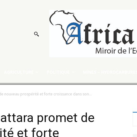
AGRICULTURE
POLITIQUE
MINES – HYDROCARBURE
de nouveau prospérité et forte croissance dans son...
uattara promet de
té et forte