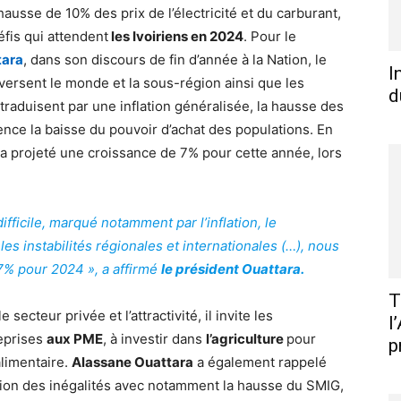
ausse de 10% des prix de l’électricité et du carburant,
éfis qui attendent
les Ivoiriens en 2024
. Pour le
tara
, dans son discours de fin d’année à la Nation, le
I
versent le monde et la sous-région ainsi que les
d
raduisent par une inflation généralisée, la hausse des
nce la baisse du pouvoir d’achat des populations. En
t a projeté une croissance de 7% pour cette année, lors
ficile, marqué notamment par l’inflation, le
s instabilités régionales et internationales (…), nous
% pour 2024 », a affirmé
le président Ouattara.
T
 secteur privée et l’attractivité, il invite les
l
eprises
aux PME
, à investir dans
l’agriculture
pour
p
alimentaire.
Alassane Ouattara
a également rappelé
tion des inégalités avec notamment la hausse du SMIG,