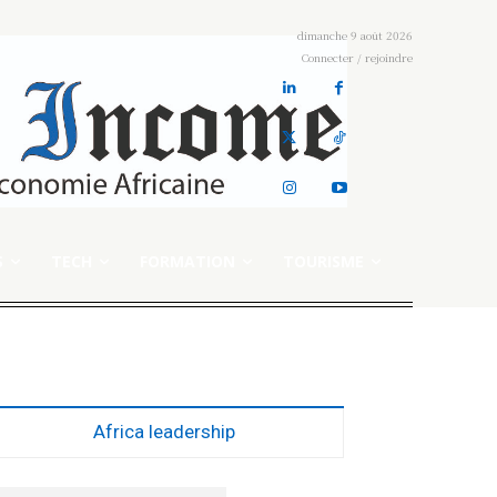
dimanche 9 août 2026
Connecter / rejoindre
S
TECH
FORMATION
TOURISME
Africa leadership