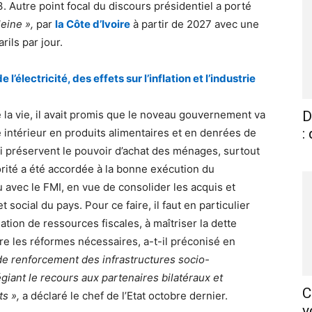
 Autre point focal du discours présidentiel a porté
leine »,
par
la Côte d’Ivoire
à partir de 2027 avec une
ils par jour.
 l’électricité, des effets sur l’inflation et l’industrie
de la vie, il avait promis que le noveau gouvernement va
D
:
 intérieur en produits alimentaires et en denrées de
i préservent le pouvoir d’achat des ménages, surtout
iorité a été accordée à la bonne exécution du
vec le FMI, en vue de consolider les acquis et
ocial du pays. Pour ce faire, il faut en particulier
ation de ressources fiscales, à maîtriser la dette
re les réformes nécessaires, a-t-il préconisé en
de renforcement des infrastructures socio-
iant le recours aux partenaires bilatéraux et
C
s »,
a déclaré le chef de l’Etat octobre dernier.
v