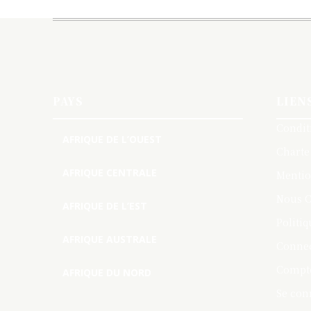
PAYS
LIEN
Condit
AFRIQUE DE L’OUEST
Charte
AFRIQUE CENTRALE
Mentio
Nous C
AFRIQUE DE L’EST
Politiq
AFRIQUE AUSTRALE
Connec
Compte
AFRIQUE DU NORD
Se con