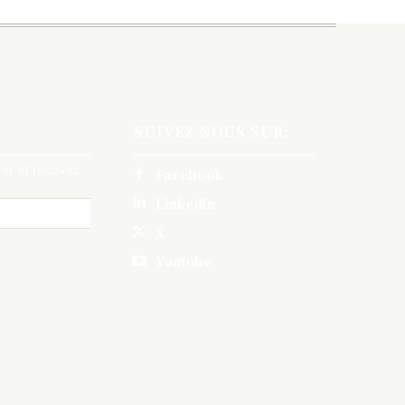
SUIVEZ NOUS SUR:
er et recevez
Facebook
Linkedin
X
Youtube