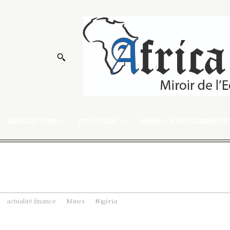
AGRICULTURE
POLITIQUE
MINES – HYDROCARBURE
actualité finance
Mines
Nigéria