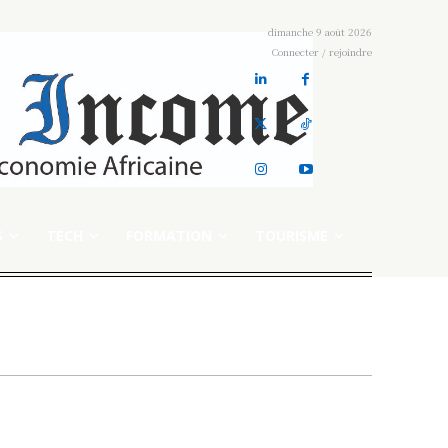
dimanche 9 août 2026
Connecter / rejoindre
S
TECH
FORMATION
TOURISME