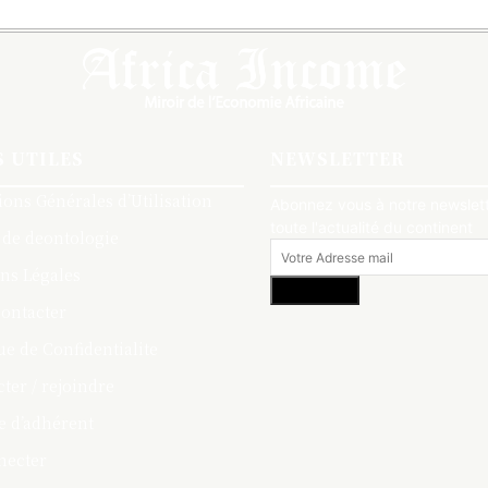
S UTILES
NEWSLETTER
ions Générales d’Utilisation
Abonnez vous à notre newslett
toute l'actualité du continent
 de deontologie
ns Légales
S'abonner
ontacter
ue de Confidentialite
ter / rejoindre
 d’adhérent
necter