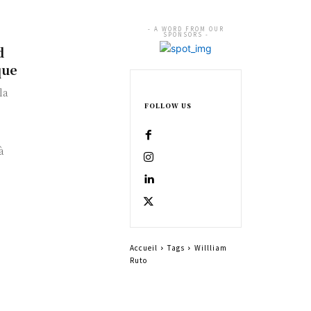
- A WORD FROM OUR
SPONSORS -
d
que
FOLLOW US
à
Accueil
Tags
Willliam
Ruto