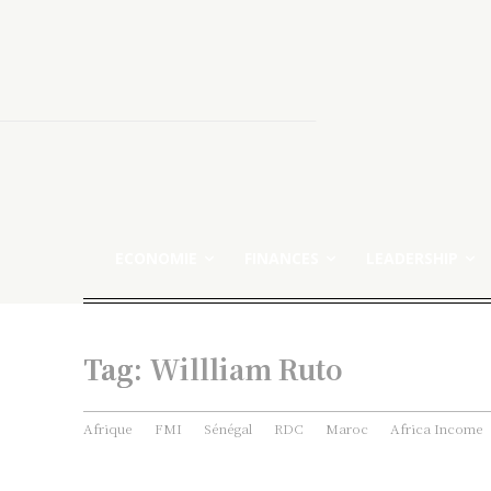
ECONOMIE
FINANCES
LEADERSHIP
Tag:
Willliam Ruto
Afrique
FMI
Sénégal
RDC
Maroc
Africa Income