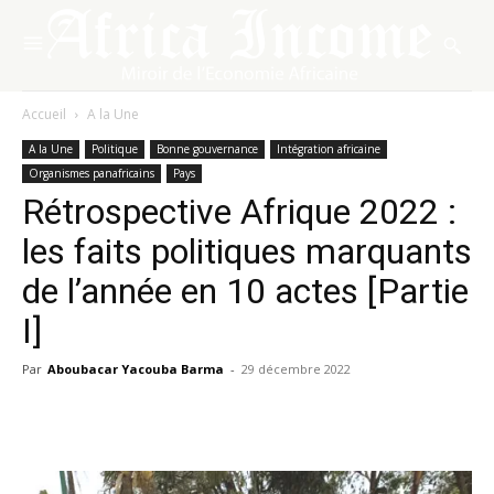
Accueil
A la Une
A la Une
Politique
Bonne gouvernance
Intégration africaine
Organismes panafricains
Pays
Rétrospective Afrique 2022 :
les faits politiques marquants
de l’année en 10 actes [Partie
I]
Par
Aboubacar Yacouba Barma
-
29 décembre 2022
Facebook
X
Pinterest
WhatsA