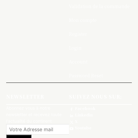
Validation de la commande
Mon compte
Register
Login
Account
Password Reset
NEWSLETTER
SUIVEZ NOUS SUR:
Abonnez vous à notre
Facebook
newsletter et recevez toute
Linkedin
l'actualité du continent
X
Youtube