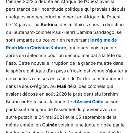
L’année 2022 a débuté en Afrique de l’Ouest avec la
persistance de l’incertitude politique qui prévalait depuis
quelques années, principalement en Afrique de l’ouest.
Le 24 janvier au
Burkina
, des militaires sous la direction
du lieutenant-colonel Paul-Henri Damiba Sandaogo, se
sont emparés du pouvoir en renversant
le régime de
Roch Marc Christian Kaboré
, quelques mois à peine
après sa réélection pour un second mandat à la tête du
Faso. Cette nouvelle irruption de la grande muette dans
la sphère politique d’un pays africain est venue s’ajouter à
deux autres remises en cause de l’ordre constitutionnel
dans la sous-région. Au
Mali
déjà, des colonels qui
avaient déposé en août 2020 le président élu Ibrahim
Boubacar Keita sous la houlette
d’Assimi Goita
se sont
par la suite emparé de l’essentiel du pouvoir avec un
autre putsch le 24 mai 2021 et le 05 septembre de la
même année, en
Guinée
voisine, une junte dirigée par le
lieutenant-colonel Mamadou Doumbouya a destitué le