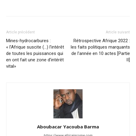
Facebook
X
Pinterest
WhatsA
Article précédent
Article suivant
Mines-hydrocarbures :
Rétrospective Afrique 2022 :
« l’Afrique suscite (…) l’intérêt
les faits politiques marquants
de toutes les puissances qui
de l’année en 10 actes [Partie
en ont fait une zone d’intérêt
II]
vital»
Aboubacar Yacouba Barma
https://www.africaincome.com