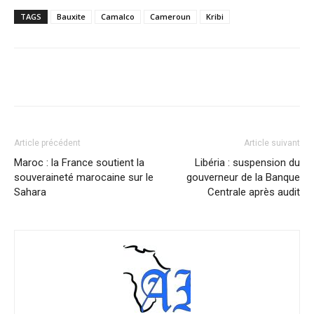
TAGS
Bauxite
Camalco
Cameroun
Kribi
Facebook
X
Pinterest
WhatsA
Article précédent
Article suivant
Maroc : la France soutient la
Libéria : suspension du
souveraineté marocaine sur le
gouverneur de la Banque
Sahara
Centrale après audit