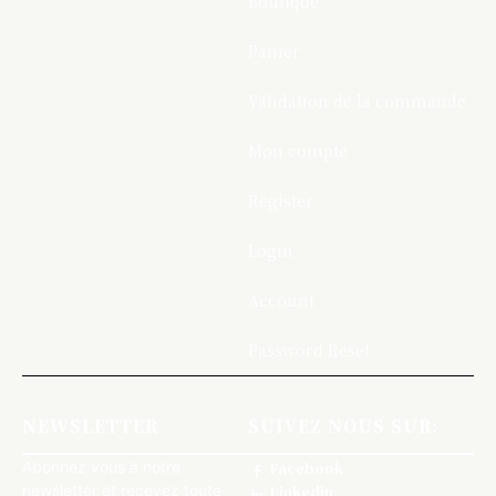
Boutique
Panier
Validation de la commande
Mon compte
Register
Login
Account
Password Reset
NEWSLETTER
SUIVEZ NOUS SUR:
Abonnez vous à notre
Facebook
newsletter et recevez toute
Linkedin