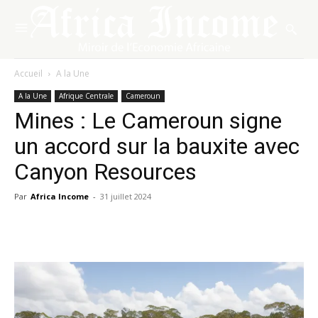
Accueil
A la Une
A la Une
Afrique Centrale
Cameroun
Mines : Le Cameroun signe
un accord sur la bauxite avec
Canyon Resources
Par
Africa Income
-
31 juillet 2024
Facebook
X
Pinterest
WhatsA