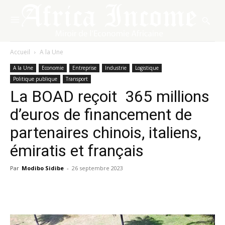
Accueil
A la Une
A la Une
Economie
Entreprise
Industrie
Logistique
Politique publique
Transport
La BOAD reçoit 365 millions
d’euros de financement de
partenaires chinois, italiens,
émiratis et français
Par
Modibo Sidibe
-
26 septembre 2023
Facebook
X
Pinterest
WhatsA