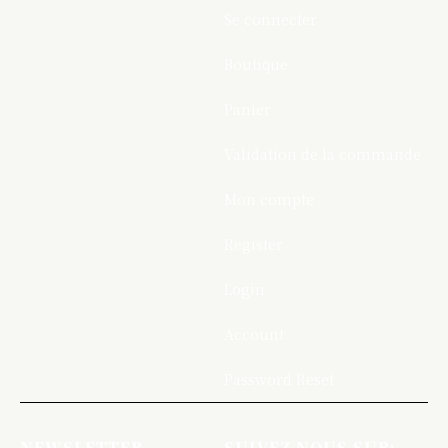
Se connecter
Boutique
Panier
Validation de la commande
Mon compte
Register
Login
Account
Password Reset
NEWSLETTER
SUIVEZ NOUS SUR: