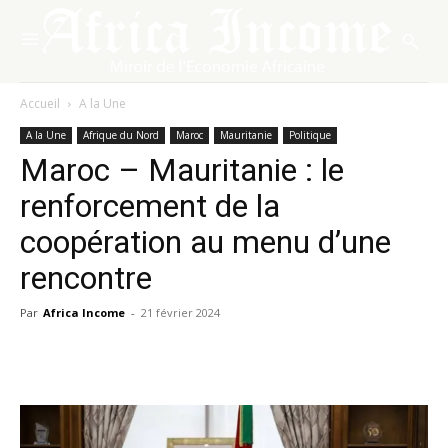
Accueil
A la Une
A la Une
Afrique du Nord
Maroc
Mauritanie
Politique
Maroc – Mauritanie : le
renforcement de la
coopération au menu d’une
rencontre
Par
Africa Income
-
21 février 2024
Facebook
X
Pinterest
WhatsA