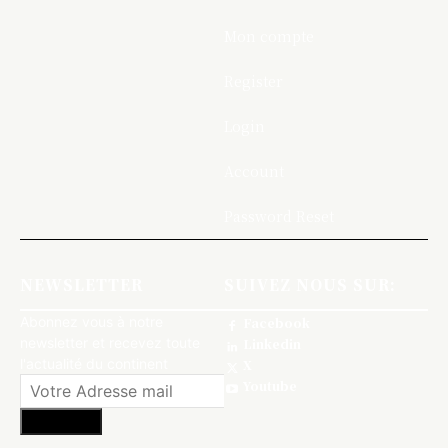
Mon compte
Register
Login
Account
Password Reset
NEWSLETTER
SUIVEZ NOUS SUR:
Abonnez vous à notre
Facebook
newsletter et recevez toute
Linkedin
l'actualité du continent
X
Youtube
S'abonner