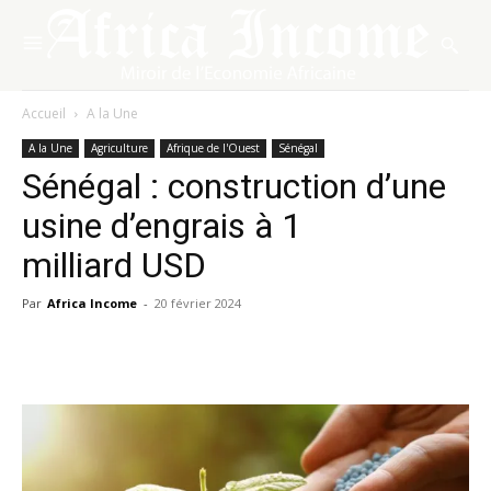
Accueil
A la Une
A la Une
Agriculture
Afrique de l'Ouest
Sénégal
Sénégal : construction d’une
usine d’engrais à 1
milliard USD
Par
Africa Income
-
20 février 2024
Facebook
X
Pinterest
WhatsA