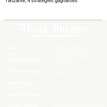
Tanzanie, 4 stratégies gagnantes
PAYS
LIENS UTILES
Conditions Générales
AFRIQUE DE L’OUEST
d’Utilisation
AFRIQUE CENTRALE
Charte de deontologie
AFRIQUE DE L’EST
Mentions Légales
AFRIQUE AUSTRALE
Nous Contacter
AFRIQUE DU NORD
Politique de Confidentialite