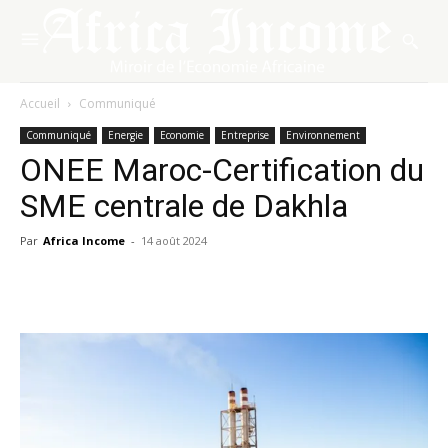
Accueil
Communiqué
Communiqué
Energie
Economie
Entreprise
Environnement
ONEE Maroc-Certification du
SME centrale de Dakhla
Par
Africa Income
-
14 août 2024
Facebook
X
Pinterest
WhatsA