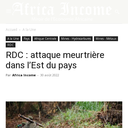
Accueil
A la Une
A la Une
Pays
Afrique Centrale
Mines - Hydrocarbures
Mines - Métaux
RDC
RDC : attaque meurtrière
dans l’Est du pays
Par
Africa Income
-
30 août 2022
Facebook
X
Pinterest
WhatsA