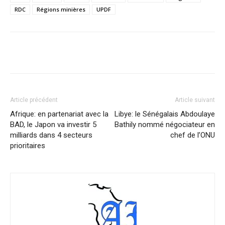
RDC
Régions minières
UPDF
Facebook
X
Pinterest
WhatsA
Article précédent
Article suivant
Afrique: en partenariat avec la
Libye: le Sénégalais Abdoulaye
BAD, le Japon va investir 5
Bathily nommé négociateur en
milliards dans 4 secteurs
chef de l’ONU
prioritaires