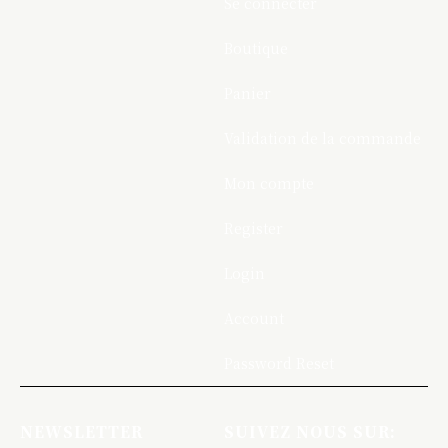
Se connecter
Boutique
Panier
Validation de la commande
Mon compte
Register
Login
Account
Password Reset
NEWSLETTER
SUIVEZ NOUS SUR: