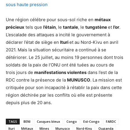
sous haute pression
Une région célébre pour sous-sol riche en
métaux
précieux
tels que
l’étain
, le
tantale
, le
tungstène
et
l’or
.
L’escalade des attaques a incité le gouvernement à
déclarer l’état de siège en
Ituri
et au Nord-Kivu en avril
2021. Mais la situation sécuritaire a continué à se
détériorer. Le 25 juillet, au moins 19 personnes dont trois
soldats de la paix de l’ONU ont été tuées au cours de
trois jours de
manifestations violentes
dans l’est de la
RDC contre la présence de la
MUNUSCO
. La mission est
critiquée pour son incapacité à rétablir la paix dans cette
région déchirée par les conflits où elle est présente
depuis plus de 20 ans.
TAGS
BENI
Casques bleux
Congo
Est-Congo
FARDC
Ituri
Métaux
Mines
Munusco
Nord-Kivu
Ouganda