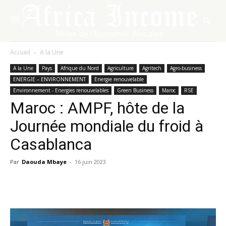
Accueil
A la Une
A la Une
Pays
Afrique du Nord
Agriculture
Agritech
Agro-business
ENERGIE – ENVIRONNEMENT
Energie renouvelable
Environnement - Energies renouvelables
Green Business
Maroc
RSE
Maroc : AMPF, hôte de la
Journée mondiale du froid à
Casablanca
Par
Daouda Mbaye
-
16 juin 2023
Facebook
X
Pinterest
WhatsA