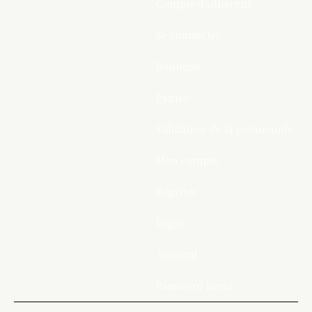
Compte d’adhérent
Se connecter
Boutique
Panier
Validation de la commande
Mon compte
Register
Login
Account
Password Reset