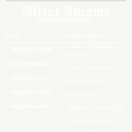
PAYS
LIENS UTILES
Conditions Générales
AFRIQUE DE L’OUEST
d’Utilisation
AFRIQUE CENTRALE
Charte de deontologie
AFRIQUE DE L’EST
Mentions Légales
AFRIQUE AUSTRALE
Nous Contacter
AFRIQUE DU NORD
Politique de Confidentialite
Connecter / rejoindre