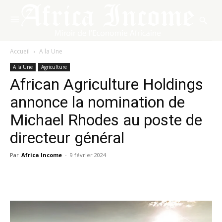
Accueil
A la Une
A la Une
Agriculture
African Agriculture Holdings
annonce la nomination de
Michael Rhodes au poste de
directeur général
Par
Africa Income
-
9 février 2024
Facebook
X
Pinterest
WhatsA