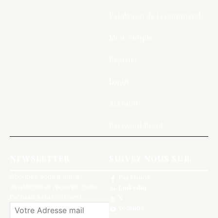
Validation de la commande
Mon compte
Register
Login
Account
Password Reset
NEWSLETTER
SUIVEZ NOUS SUR:
Abonnez vous à notre
Facebook
newsletter et recevez toute
Linkedin
l'actualité du continent
X
Youtube