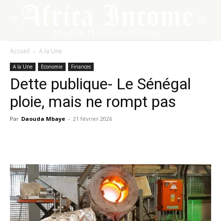
Accueil
A la Une
A la Une
Economie
Finances
Dette publique- Le Sénégal
ploie, mais ne rompt pas
Par
Daouda Mbaye
-
21 février 2026
Facebook
X
Pinterest
WhatsA