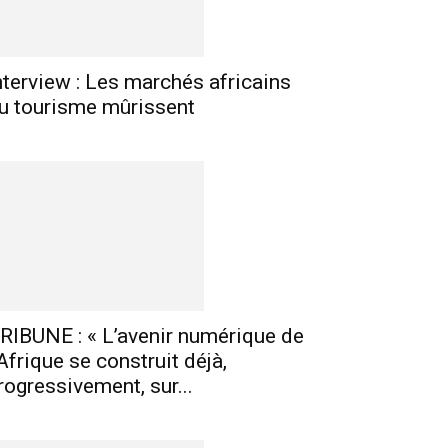
nterview : Les marchés africains
u tourisme mûrissent
E-mail
Imprimer
Telegram
RIBUNE : « L’avenir numérique de
’Afrique se construit déjà,
rogressivement, sur...