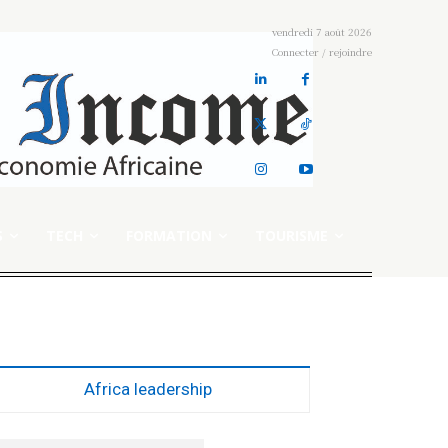
vendredi 7 août 2026
Connecter / rejoindre
S
TECH
FORMATION
TOURISME
Africa leadership