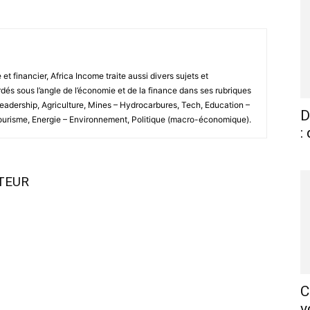
 financier, Africa Income traite aussi divers sujets et
és sous l’angle de l’économie et de la finance dans ses rubriques
Leadership, Agriculture, Mines – Hydrocarbures, Tech, Education –
D
Tourisme, Energie – Environnement, Politique (macro-économique).
:
UTEUR
C
v