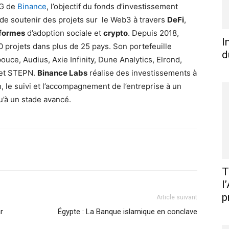
DG de
Binance
, l’objectif du fonds d’investissement
 de soutenir des projets sur le Web3 à travers
DeFi
,
-formes
d’adoption sociale et
crypto
. Depuis 2018,
I
0 projets dans plus de 25 pays. Son portefeuille
d
uce, Audius, Axie Infinity, Dune Analytics, Elrond,
 et STEPN.
Binance Labs
réalise des investissements à
on, le suivi et l’accompagnement de l’entreprise à un
u’à un stade avancé.
X
Pinterest
WhatsApp
Linkedin
T
l
p
Article suivant
r
Égypte : La Banque islamique en conclave