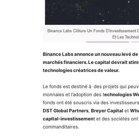
Binance Labs annonce un nouveau levé de fo
marchés financiers. Le capital devrait stim
technologies créatrices de valeur.
Le fonds est destiné à des projets qui peuve
monnaies et l’adoption des t
echnologies W
fonds ont été souscris via des investisseur
DST Global Partners
,
Breyer Capital
et
Wha
capital-investissemen
t et des sociétés on
commanditaires.