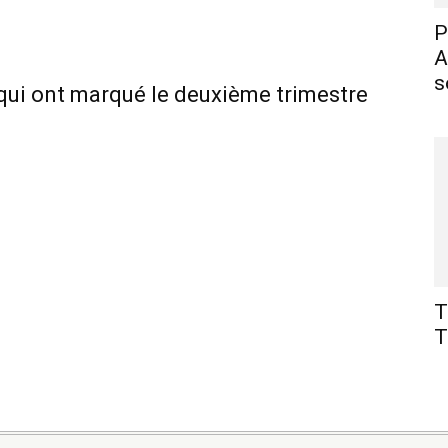
P
A
s
 qui ont marqué le deuxième trimestre
T
T