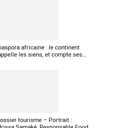
mprimer
Telegram
iaspora africaine : le continent
appelle les siens, et compte ses...
ossier tourisme – Portrait :
drissa Samaké, Responsable Food