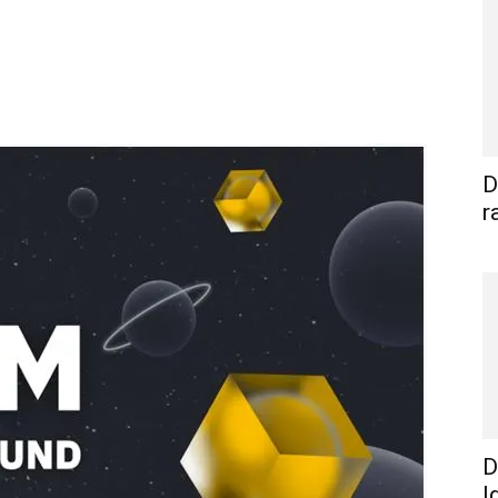
WhatsApp
Linkedin
E-mail
I
D
r
D
I