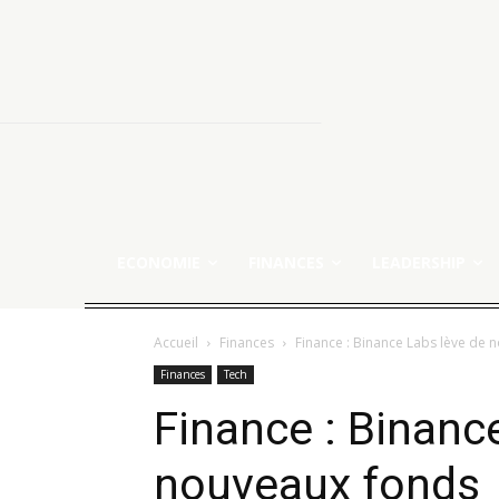
ECONOMIE
FINANCES
LEADERSHIP
Accueil
Finances
Finance : Binance Labs lève de 
Finances
Tech
Finance : Binanc
nouveaux fonds