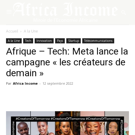
Accueil
A la Une
A la Une
Tech
Innovation
Pays
Startup
Télécommunications
Afrique – Tech: Meta lance la
campagne « les créateurs de
demain »
Par
Africa Income
-
12 septembre 2022
Facebook
X
Pinterest
WhatsA