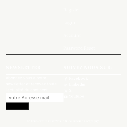
Register
Login
Account
Password Reset
NEWSLETTER
SUIVEZ NOUS SUR:
Abonnez vous à notre
Facebook
newsletter et recevez toute
Linkedin
l'actualité du continent
X
Youtube
S'abonner
© Tous droits réservés, Africa Income Compagny.