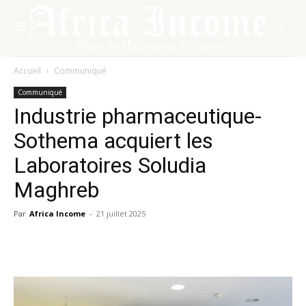
Accueil
Communiqué
Communiqué
Industrie pharmaceutique-
Sothema acquiert les
Laboratoires Soludia
Maghreb
Par
Africa Income
-
21 juillet 2025
Facebook
X
Pinterest
WhatsA