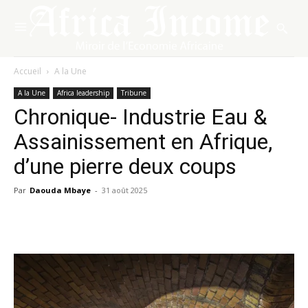
Accueil
A la Une
A la Une
Africa leadership
Tribune
Chronique- Industrie Eau &
Assainissement en Afrique,
d’une pierre deux coups
Par
Daouda Mbaye
-
31 août 2025
Facebook
X
Pinterest
WhatsA