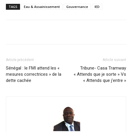
TAGS
Eau & Assainissement
Gouvernance
IED
Facebook
X
Pinterest
WhatsA
Article précédent
Article suivant
Sénégal : le FMI attend les «
Tribune- Casa Tramway
mesures correctrices » de la
« Attends que je sorte » Vs
dette cachée
« Attends que j’entre »