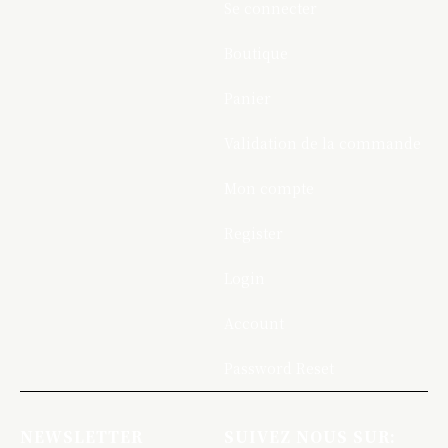
Se connecter
Boutique
Panier
Validation de la commande
Mon compte
Register
Login
Account
Password Reset
NEWSLETTER
SUIVEZ NOUS SUR: