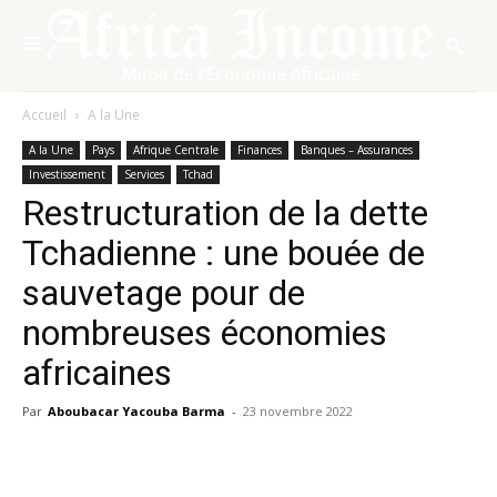
Accueil
A la Une
A la Une
Pays
Afrique Centrale
Finances
Banques – Assurances
Investissement
Services
Tchad
Restructuration de la dette
Tchadienne : une bouée de
sauvetage pour de
nombreuses économies
africaines
Par
Aboubacar Yacouba Barma
-
23 novembre 2022
Facebook
X
Pinterest
WhatsA