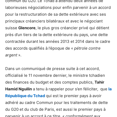
commun du G20. Le Tchad a attendu deux années de
laborieuses négociations pour enfin parvenir à un accord
pour la restructuration de sa dette extérieure avec ses
principaux créanciers bilatéraux et avec le négociant
suisse
Glencore
, le plus gros créancier privé qui détient
près d’un tiers de la dette extérieure du pays, une dette
contractée durant les années 2013 et 2014 dans le cadre
des accords qualifiés à l’époque de «
pétrole contre
argent
».
Dans un communiqué de presse suite à cet accord,
officialisé le 11 novembre dernier, le ministre tchadien
des finances du budget et des comptes publics,
Tahir
Hamid Nguilin
a tenu à rappeler pour s’en féliciter, que
la
République du Tchad
qui est le premier pays à avoir
adhéré au cadre Commun pour les traitements de dette
du G20 et du club de Paris, est aussi le premier pays à
parvenir à un accord à ce titre,
« conformément aux