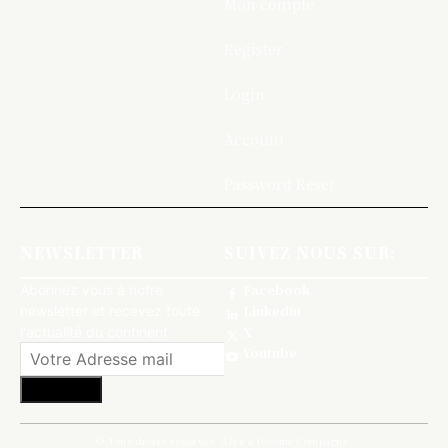
Mon compte
Register
Login
Account
Password Reset
NEWSLETTER
SUIVEZ NOUS SUR:
Abonnez vous à notre
Facebook
newsletter et recevez toute
Linkedin
l'actualité du continent
X
Youtube
S'abonner
© Tous droits réservés, Africa Income Compagny.