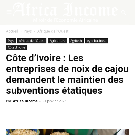
Accueil
Pays
Afrique de l'Ouest
Pays
Afrique de l'Ouest
Agriculture
Agritech
Agro-business
Côte d’Ivoire
Côte d’Ivoire : Les
entreprises de noix de cajou
demandent le maintien des
subventions étatiques
Par
Africa Income
-
23 janvier 2023
Facebook
X
Pinterest
WhatsA