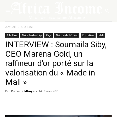
Accueil
A la Une
A la Une
Africa leadership
Pays
Afrique de l'Ouest
Entretien
Mali
INTERVIEW : Soumaila Siby,
CEO Marena Gold, un
raffineur d’or porté sur la
valorisation du « Made in
Mali »
Par
Daouda Mbaye
-
14 février 2023
Facebook
X
Pinterest
WhatsA