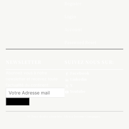
Register
Login
Account
Password Reset
NEWSLETTER
SUIVEZ NOUS SUR:
Abonnez vous à notre
Facebook
newsletter et recevez toute
Linkedin
l'actualité du continent
X
Youtube
S'abonner
© Tous droits réservés, Africa Income Compagny.