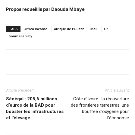
Propos recueillis par Daouda Mbaye
TAGS
Africa Income
Afrique de l'Ouest
Mali
Or
Soumaila Siby
Facebook
X
Pinterest
WhatsA
Article précédent
Article suivant
Sénégal : 205,6 millions
Côte d’Ivoire : la réouverture
d’euros de la BAD pour
des frontières terrestres, une
booster les infrastructures
bouffée d’oxygène pour
et l’élevage
l’économie