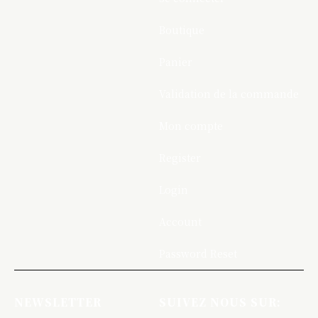
Boutique
Panier
Validation de la commande
Mon compte
Register
Login
Account
Password Reset
NEWSLETTER
SUIVEZ NOUS SUR: