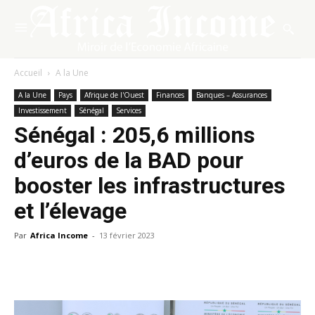
Accueil
A la Une
A la Une
Pays
Afrique de l'Ouest
Finances
Banques – Assurances
Investissement
Sénégal
Services
Sénégal : 205,6 millions
d’euros de la BAD pour
booster les infrastructures
et l’élevage
Par
Africa Income
-
13 février 2023
Facebook
X
Pinterest
WhatsA