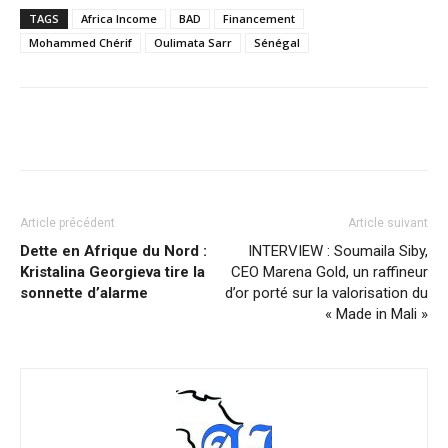
TAGS
Africa Income
BAD
Financement
Mohammed Chérif
Oulimata Sarr
Sénégal
Facebook
X
Pinterest
WhatsA
Article précédent
Article suivant
Dette en Afrique du Nord :
INTERVIEW : Soumaila Siby,
Kristalina Georgieva tire la
CEO Marena Gold, un raffineur
sonnette d’alarme
d’or porté sur la valorisation du
« Made in Mali »