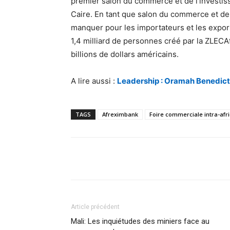
premier salon du commerce et de l’investis
Caire. En tant que salon du commerce et de 
manquer pour les importateurs et les expor
1,4 milliard de personnes créé par la ZLECA
billions de dollars américains.
A lire aussi :
Leadership : Oramah Benedict
TAGS
Afreximbank
Foire commerciale intra-afr
Facebook
Partager
Article précédent
Mali: Les inquiétudes des miniers face au