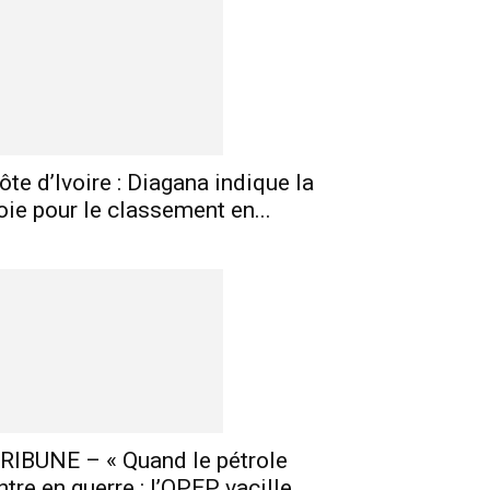
ôte d’Ivoire : Diagana indique la
oie pour le classement en...
RIBUNE – « Quand le pétrole
ntre en guerre : l’OPEP vacille,...