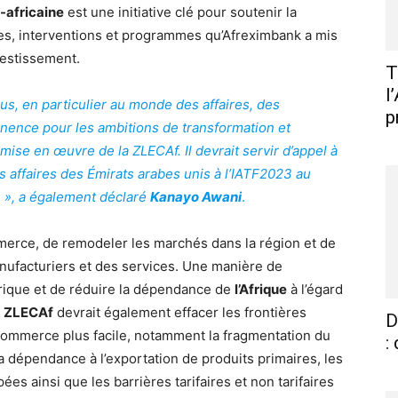
-africaine
est une initiative clé pour soutenir la
ives, interventions et programmes qu’Afreximbank a mis
vestissement.
T
l
ous, en particulier au monde des affaires, des
p
tinence pour les ambitions de transformation et
a mise en œuvre de la ZLECAf. Il devrait servir d’appel à
s affaires des Émirats arabes unis à l’IATF2023 au
 »,
a également déclaré
Kanayo Awani
.
erce, de remodeler les marchés dans la région et de
anufacturiers et des services. Une manière de
frique et de réduire la dépendance de
l’Afrique
à l’égard
a ZLECAf
devrait également effacer les frontières
D
n commerce plus facile, notamment la fragmentation du
:
 dépendance à l’exportation de produits primaires, les
s ainsi que les barrières tarifaires et non tarifaires