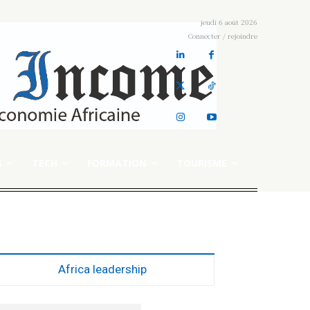
jeudi 6 août 2026
Connecter / rejoindre
S
TECH
FORMATION
TOURISME
Africa leadership