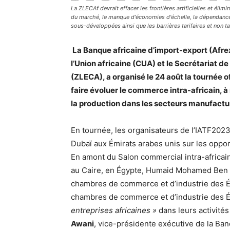
La ZLECAf devrait effacer les frontières artificielles et él
du marché, le manque d'économies d'échelle, la dépendance à
sous-développées ainsi que les barrières tarifaires et non t
La Banque africaine d’import-export (Afre
l’Union africaine (CUA) et le Secrétariat d
(ZLECA), a organisé le 24 août la tournée o
faire évoluer le commerce intra-africain, à
la production dans les secteurs manufactur
En tournée, les organisateurs de l’IATF2023 
Dubaï aux Émirats arabes unis sur les oppo
En amont du Salon commercial intra-africai
au Caire, en Égypte, Humaid Mohamed Ben S
chambres de commerce et d’industrie des Ém
chambres de commerce et d’industrie des É
entreprises africaines »
dans leurs activité
Awani
, vice-présidente exécutive de la Ba