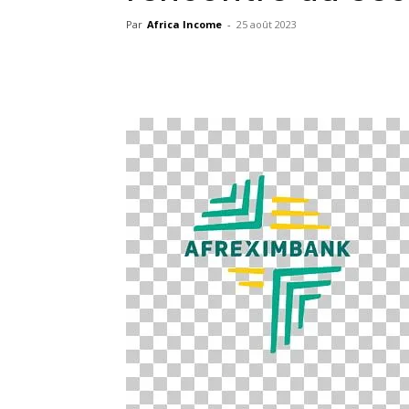
Par
Africa Income
-
25 août 2023
Facebook
X
Pinterest