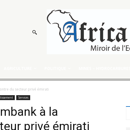
AGRICULTURE
POLITIQUE
MINES – HYDROCARBURE
ontre du secteur privé émirati
stissement
Services
imbank à la
eur privé émirati