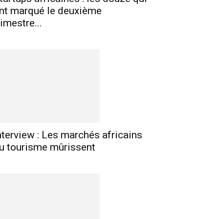
nt marqué le deuxième
rimestre...
nterview : Les marchés africains
u tourisme mûrissent