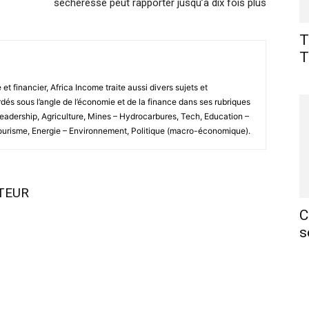
sécheresse peut rapporter jusqu’à dix fois plus
T
T
 financier, Africa Income traite aussi divers sujets et
és sous l’angle de l’économie et de la finance dans ses rubriques
Leadership, Agriculture, Mines – Hydrocarbures, Tech, Education –
Tourisme, Energie – Environnement, Politique (macro-économique).
UTEUR
C
s