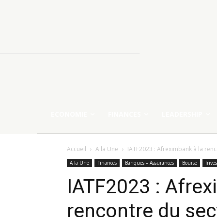
ECONOMIE
FINANCES
LEADERSHIP
Accueil
A la Une
IATF2023 : Afreximbank à la renc
A la Une
Finances
Banques – Assurances
Bourse
Inve
IATF2023 : Afrex
rencontre du sect