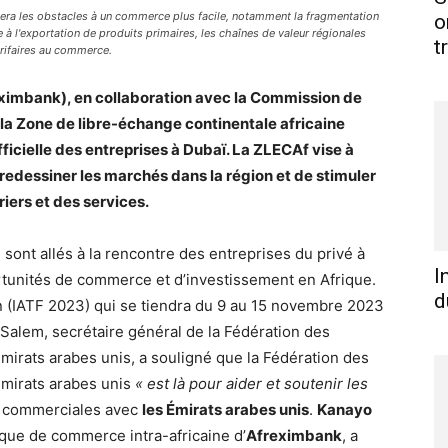
iminera les obstacles à un commerce plus facile, notamment la fragmentation
o
 l'exportation de produits primaires, les chaînes de valeur régionales
t
arifaires au commerce.
ximbank), en collaboration avec la Commission de
e la Zone de libre-échange continentale africaine
fficielle des entreprises à Dubaï. La ZLECAf vise à
 redessiner les marchés dans la région et de stimuler
iers et des services.
sont allés à la rencontre des entreprises du privé à
I
rtunités de commerce et d’investissement en Afrique.
d
n (IATF 2023) qui se tiendra du 9 au 15 novembre 2023
alem, secrétaire général de la Fédération des
irats arabes unis, a souligné que la Fédération des
mirats arabes unis
« est là pour aider et soutenir les
s commerciales avec
les Émirats arabes unis
.
Kanayo
nque de commerce intra-africaine d’
Afreximbank
, a