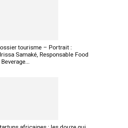
mprimer
Telegram
ossier tourisme – Portrait :
drissa Samaké, Responsable Food
 Beverage...
tartups africaines : les douze qui