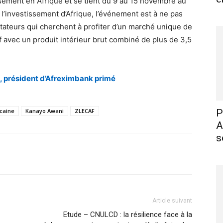
sement en Afrique et se tient du 9 au 15 novembre au
l’investissement d’Afrique, l’événement est à ne pas
tateurs qui cherchent à profiter d’un marché unique de
f avec un produit intérieur brut combiné de plus de 3,5
, président d’Afreximbank primé
icaine
Kanayo Awani
ZLECAF
P
A
s
X
Pinterest
WhatsApp
Linkedin
Article suivant
Etude – CNULCD : la résilience face à la