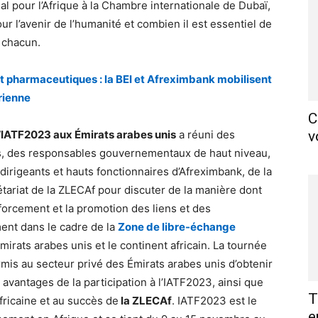
nal pour l’Afrique à la Chambre internationale de Dubaï,
our l’avenir de l’humanité et combien il est essentiel de
e chacun.
et pharmaceutiques : la BEI et Afreximbank mobilisent
rienne
C
’IATF2023 aux Émirats arabes unis
a réuni des
v
res, des responsables gouvernementaux de haut niveau,
irigeants et hauts fonctionnaires d’Afreximbank, de la
tariat de la ZLECAf pour discuter de la manière dont
forcement et la promotion des liens et des
ent dans le cadre de la
Zone de libre-échange
mirats arabes unis et le continent africain. La tournée
mis au secteur privé des Émirats arabes unis d’obtenir
 avantages de la participation à l’IATF2023, ainsi que
T
africaine et au succès de
la ZLECAf
. IATF2023 est le
e