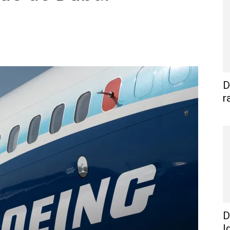
WhatsApp
Linkedin
E-mail
I
D
r
D
I