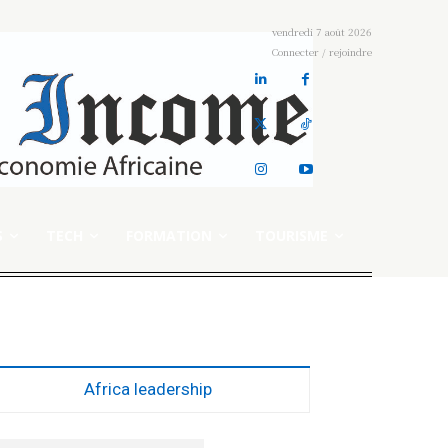
vendredi 7 août 2026
Connecter / rejoindre
S
TECH
FORMATION
TOURISME
Africa leadership