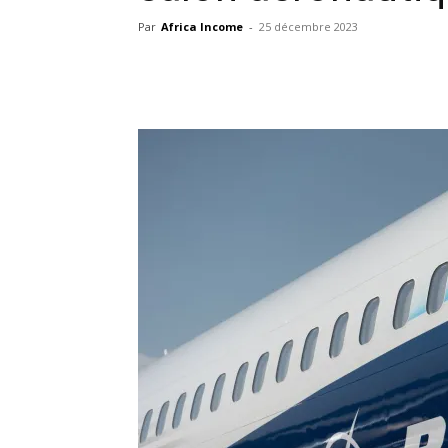
Par
Africa Income
-
25 décembre 2023
Facebook
X
Pinterest