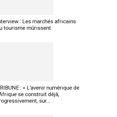
nterview : Les marchés africains
u tourisme mûrissent
E-mail
Imprimer
Telegram
RIBUNE : « L’avenir numérique de
’Afrique se construit déjà,
rogressivement, sur...