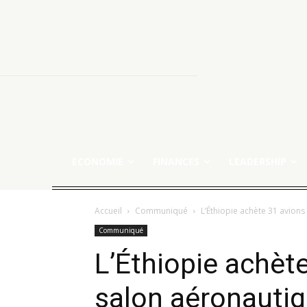
ECONOMIE
FINANCES
LEADERSHIP
Accueil
Communiqué
L’Éthiopie achète 31 avion
Communiqué
L’Éthiopie achèt
salon aéronauti