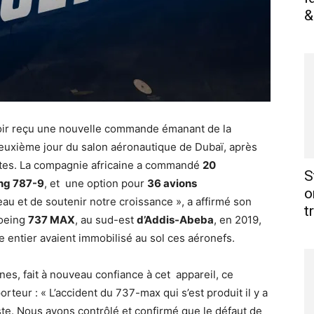
&
oir reçu une nouvelle commande émanant de la
euxième jour du salon aéronautique de Dubaï, après
rates. La compagnie africaine a commandé
20
S
ing 787-9
, et une option pour
36 avions
o
au et de soutenir notre croissance », a affirmé son
t
Boeing
737 MAX
, au sud-est
d’Addis-Abeba
, en 2019,
 entier avaient immobilisé au sol ces aéronefs.
ines, fait à nouveau confiance à cet appareil, ce
rteur : « L’accident du 737-max qui s’est produit il y a
iste. Nous avons contrôlé et confirmé que le défaut de