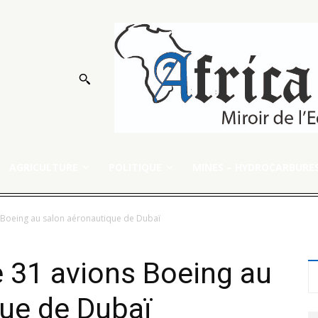
AGRICULTURE
POLITIQUE
MINES – HYDROCARBURE
s Boeing au salon aéronautique de Dubaï
e 31 avions Boeing au
que de Dubaï