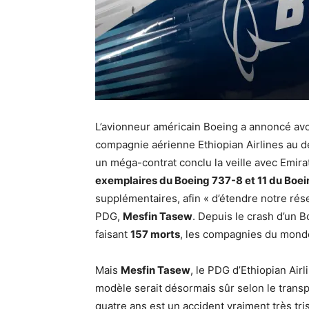
L’avionneur américain Boeing a annoncé av
compagnie aérienne Ethiopian Airlines au d
un méga-contrat conclu la veille avec Emi
exemplaires du Boeing 737-8 et 11 du Boe
supplémentaires, afin « d’étendre notre rése
PDG,
Mesfin Tasew
. Depuis le crash d’un 
faisant
157 morts
, les compagnies du monde
Mais
Mesfin Tasew
, le PDG d’Ethiopian Airl
modèle serait désormais sûr selon le transpo
quatre ans est un accident vraiment très tr