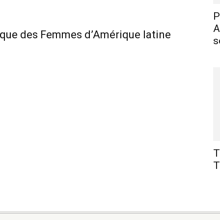
P
A
que des Femmes d’Amérique latine
s
T
T