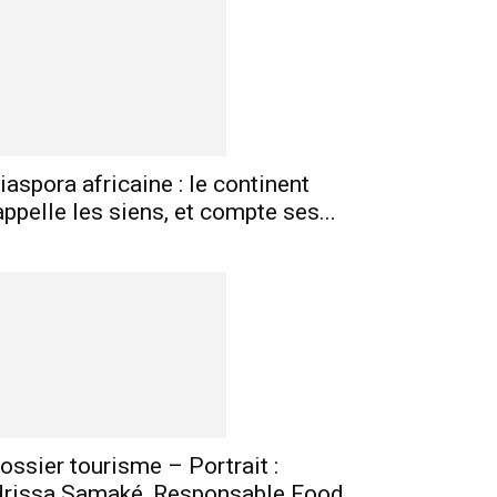
mprimer
Telegram
iaspora africaine : le continent
appelle les siens, et compte ses...
ossier tourisme – Portrait :
drissa Samaké, Responsable Food