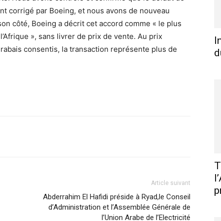
ent corrigé par Boeing, et nous avons de nouveau
 son côté, Boeing a décrit cet accord comme « le plus
’Afrique », sans livrer de prix de vente. Au prix
I
rabais consentis, la transaction représente plus de
d
X
Pinterest
WhatsApp
Linkedin
T
l
Article suivant
p
Abderrahim El Hafidi préside à Ryad,le Conseil
d’Administration et l’Assemblée Générale de
l’Union Arabe de l’Electricité