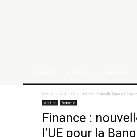
ECONOMIE
FINANCES
LEADERSHIP
Accueil
A la Une
Finance : nouvelle ligne de crédi
A la Une
Economie
Finance : nouvell
l’UE pour la Ban