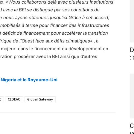
ux.
« Nous collaborons déjà avec plusieurs institutions
d avec la BEI se distingue par ses conditions de
e nous ayons obtenues jusqu’ici.Grâce à cet accord,
 mobilisés à terme pour financer des infrastructures
 déficit de financement pour accélérer la transition
frique de l’Ouest face aux défis climatiques
« , a
ur majeur dans le financement du développement en
D
oration prospérer avec la BEI ainsi que d’autres
:
e Nigeria et le Royaume-Uni
C
CEDEAO
Global Gateway
C
X
Pinterest
WhatsApp
Linkedin
v