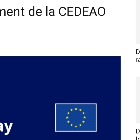
ment de la CEDEAO
WhatsApp
Linkedin
E-mail
I
D
r
D
I