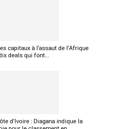
es capitaux à l’assaut de l’Afrique
 dix deals qui font...
ôte d’Ivoire : Diagana indique la
E-mail
Imprimer
Telegram
oie pour le classement en...