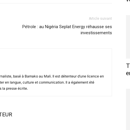
Article suivant
Pétrole : au Nigéria Seplat Energy réhausse ses
investissements
T
e
naliste, basé à Bamako au Mali. Il est détenteur d’une licence en
ter en langue, culture et communication. Il a également été
 la presse écrite.
UTEUR