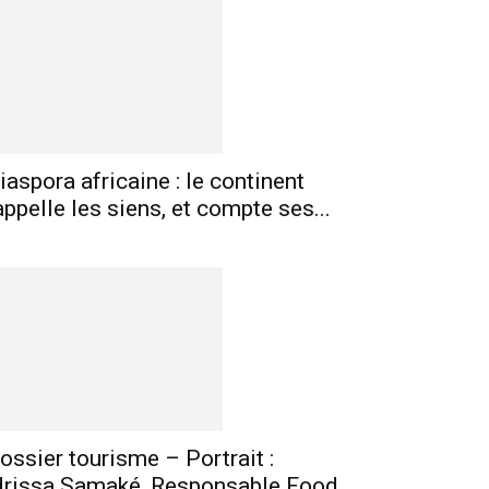
mprimer
Telegram
iaspora africaine : le continent
appelle les siens, et compte ses...
ossier tourisme – Portrait :
drissa Samaké, Responsable Food