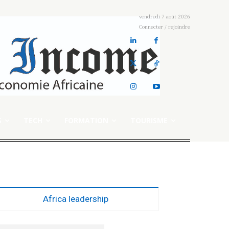
vendredi 7 août 2026
Connecter / rejoindre
S
TECH
FORMATION
TOURISME
Africa leadership