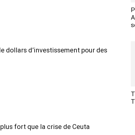
P
A
s
 de dollars d’investissement pour des
T
T
lus fort que la crise de Ceuta