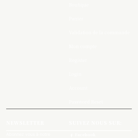
Boutique
Panier
Validation de la commande
Mon compte
Register
Login
Account
Password Reset
NEWSLETTER
SUIVEZ NOUS SUR:
Abonnez vous à notre
Facebook