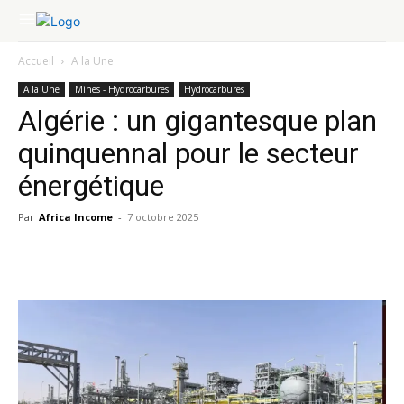
Accueil
A la Une
A la Une
Mines - Hydrocarbures
Hydrocarbures
Algérie : un gigantesque plan
quinquennal pour le secteur
énergétique
Par
Africa Income
-
7 octobre 2025
Facebook
X
Pinterest
WhatsA