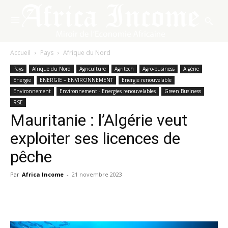
Accueil
Pays
Afrique du Nord
Pays
Afrique du Nord
Agriculture
Agritech
Agro-business
Algérie
Energie
ENERGIE – ENVIRONNEMENT
Energie renouvelable
Environnement
Environnement - Energies renouvelables
Green Business
RSE
Mauritanie : l’Algérie veut
exploiter ses licences de
pêche
Par
Africa Income
-
21 novembre 2023
Facebook
X
Pinterest
WhatsA