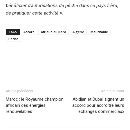
bénéficier d’autorisations de pêche dans ce pays frère,
de pratiquer cette activité »
.
TAGS
Accord
Afrique du Nord
Algérie
Mauritanie
Pêche
Facebook
X
Pinterest
WhatsA
Article précédent
Article suivant
Maroc : le Royaume champion
Abidjan et Dubaï signent un
africain des énergies
accord pour accroître leurs
renouvelables
échanges commerciaux