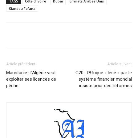
TAGS
Côte d'Ivoire
Dubaï
Emirats Arabes Unis
Siandou Fofana
Facebook
X
Pinterest
WhatsA
Article précédent
Article suivant
Mauritanie : l’Algérie veut
G20 : l’Afrique « lésé » par le
exploiter ses licences de
système financier mondial
pêche
insiste pour des réformes