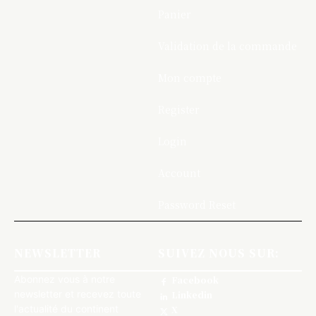
Panier
Validation de la commande
Mon compte
Register
Login
Account
Password Reset
NEWSLETTER
SUIVEZ NOUS SUR:
Abonnez vous à notre
Facebook
newsletter et recevez toute
Linkedin
l'actualité du continent
X