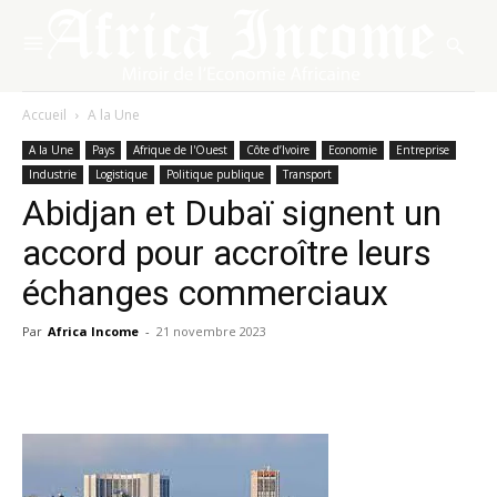
Accueil
A la Une
A la Une
Pays
Afrique de l'Ouest
Côte d’Ivoire
Economie
Entreprise
Industrie
Logistique
Politique publique
Transport
Abidjan et Dubaï signent un
accord pour accroître leurs
échanges commerciaux
Par
Africa Income
-
21 novembre 2023
Facebook
X
Pinterest
WhatsA