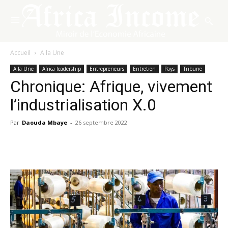
Accueil
A la Une
A la Une
Africa leadership
Entrepreneurs
Entretien
Pays
Tribune
Chronique: Afrique, vivement
l’industrialisation X.0
Par
Daouda Mbaye
-
26 septembre 2022
Facebook
X
Pinterest
WhatsA