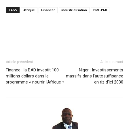
TAGS
Afrique
Financer
industrialisation
PME-PMI
Facebook
X
Pinterest
WhatsA
Article précédent
Article suivant
Finance : la BAD investit 100
Niger : Investissements
millions dollars dans le
massifs dans l’autosuffisance
programme « nourrir l’Afrique »
en riz d’ici 2030