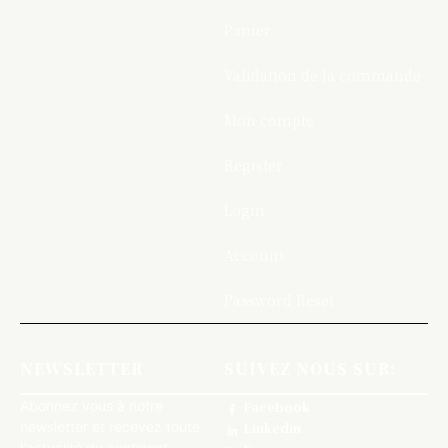
Panier
Validation de la commande
Mon compte
Register
Login
Account
Password Reset
NEWSLETTER
SUIVEZ NOUS SUR:
Abonnez vous à notre
Facebook
newsletter et recevez toute
Linkedin
l'actualité du continent