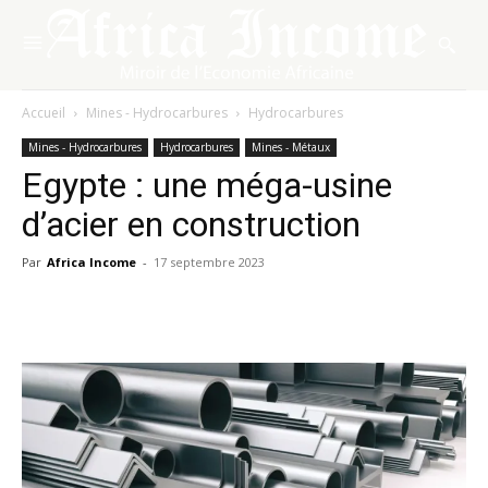
Accueil
Mines - Hydrocarbures
Hydrocarbures
Mines - Hydrocarbures
Hydrocarbures
Mines - Métaux
Egypte : une méga-usine
d’acier en construction
Par
Africa Income
-
17 septembre 2023
Facebook
X
Pinterest
WhatsA