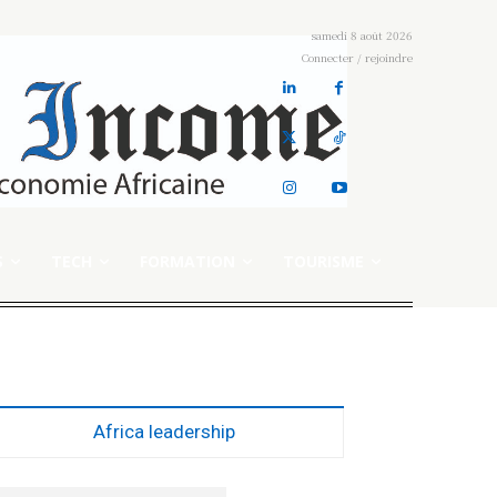
samedi 8 août 2026
Connecter / rejoindre
S
TECH
FORMATION
TOURISME
Africa leadership