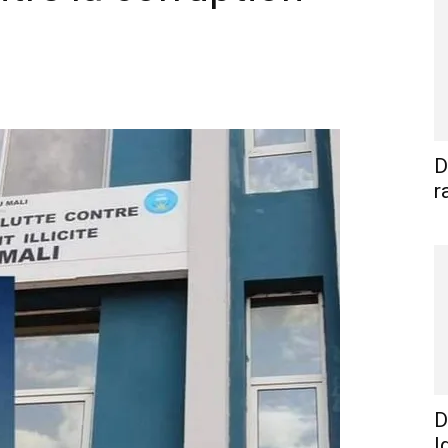
WhatsApp
Linkedin
E-mail
I
D
r
D
I