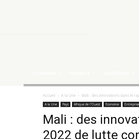
ECONOMIE
FINANCES
LEADERSHIP
Accueil
A la Une
Mali : des innovations dans le ra
A la Une
Pays
Afrique de l'Ouest
Economie
Entrepris
Mali : des innova
2022 de lutte con