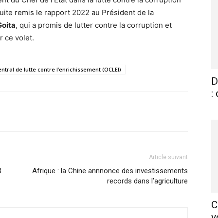
suite remis le rapport 2022 au Président de la
Goita
, qui a promis de lutter contre la corruption et
r ce volet.
entral de lutte contre l’enrichissement (OCLEI)
D
:
X
Pinterest
WhatsApp
Linkedin
Article suivant
3
Afrique : la Chine annnonce des investissements
records dans l’agriculture
C
v