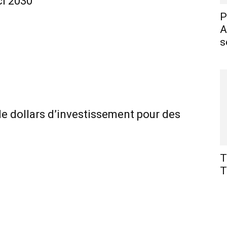
ci 2030
P
A
s
 de dollars d’investissement pour des
T
T