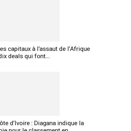
es capitaux à l’assaut de l’Afrique
 dix deals qui font...
E-mail
Imprimer
Telegram
ôte d’Ivoire : Diagana indique la
oie pour le classement en...