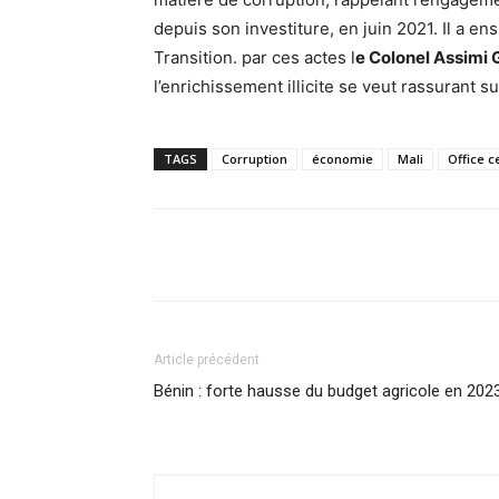
depuis son investiture, en juin 2021. Il a en
Transition. par ces actes l
e Colonel Assimi 
l’enrichissement illicite se veut rassurant su
TAGS
Corruption
économie
Mali
Office c
Facebook
Partager
Article précédent
Bénin : forte hausse du budget agricole en 202