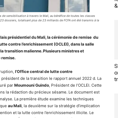
&
s de sensibilisation à travers le Mali, au bénéfice de toutes les classes
23 dossiers, totalisant plus de 23 milliards de FCFA ont été transmis à la
ais présidentiel du Mali, la cérémonie de remise du
utte contre l’enrichissement (OCLEI), dans la salle
a transition malienne. Plusieurs ministres et
e remise.
S
rruption,
l’Office central de lutte contre
o
 président de la transition le rapport annuel 2022 d. La
t
suré par
Moumouni Guindo
, Président de l’OCLEI. Cette
ans la rédaction du précieux sésame. Le document est
analyse. La première étude examine les techniques
lique
au Mali
, la deuxième sur la stratégie d’implication
tion et la lutte contre l’enrichissement illicite. Le