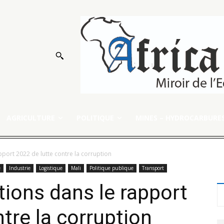
AGRICULTURE
POLITIQUE
MINES – HYDROCARBURE
pport 2022 de lutte contre la corruption
e
Industrie
Logistique
Mali
Politique publique
Transport
tions dans le rapport
tre la corruption