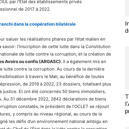
IUL par l’État des établissements privés
ssionnel de 2017 à 2022.
I
ranchi dans la coopération bilatérale
d
ur saluer les réalisations phares par l’état malien en
savoir: l’inscription de cette lutte dans la Constitution
 nationale de lutte contre la corruption, et la création de
es Avoirs ou confis (ARGASC)
. Il a également mis en
 lutte contre la corruption. Au cours de la dernière
sibilisation à travers le Mali, au bénéfice de toutes
répression, de 2019 à 2022, 23 dossiers, totalisant plus
a justice. Et ont été concernés 50 biens immobiliers,
T
FA. Au 31 décembre 2022, 2842 déclarations de biens
l
rruption constatés, le président de l’OCLET se réjouit
p
tures, y compris au niveau régional, au cours de la
gné les défis d’un environnement national ambigu en
t du Chef de l’État dans la lutte contre la corruption