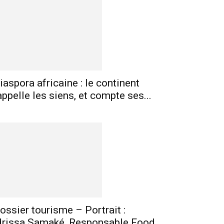
mprimer
Telegram
iaspora africaine : le continent
appelle les siens, et compte ses...
ossier tourisme – Portrait :
drissa Samaké, Responsable Food