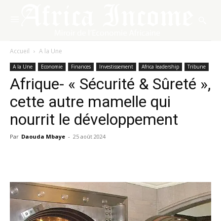
Accueil
A la Une
A la Une
Economie
Finances
Investissement
Africa leadership
Tribune
Afrique- « Sécurité & Sûreté »,
cette autre mamelle qui
nourrit le développement
Par
Daouda Mbaye
-
25 août 2024
Facebook
X
Pinterest
WhatsA