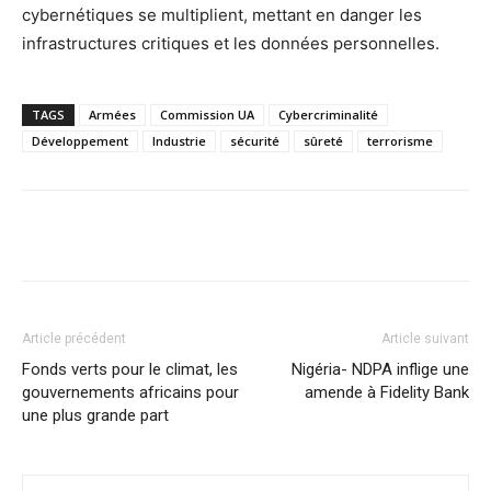
cybernétiques se multiplient, mettant en danger les
infrastructures critiques et les données personnelles.
TAGS
Armées
Commission UA
Cybercriminalité
Développement
Industrie
sécurité
sûreté
terrorisme
Facebook
X
Pinterest
WhatsA
Article précédent
Article suivant
Fonds verts pour le climat, les
Nigéria- NDPA inflige une
gouvernements africains pour
amende à Fidelity Bank
une plus grande part