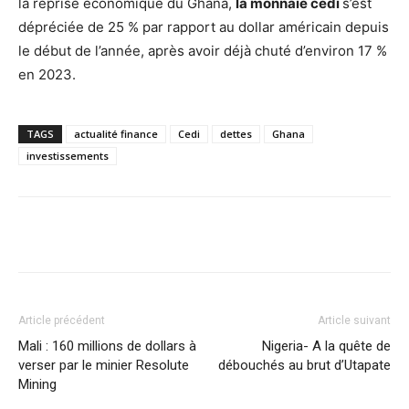
la reprise économique du Ghana,
la monnaie cedi
s’est
dépréciée de 25 % par rapport au dollar américain depuis
le début de l’année, après avoir déjà chuté d’environ 17 %
en 2023.
TAGS
actualité finance
Cedi
dettes
Ghana
investissements
Facebook
X
Pinterest
WhatsA
Article précédent
Article suivant
Mali : 160 millions de dollars à
Nigeria- A la quête de
verser par le minier Resolute
débouchés au brut d’Utapate
Mining