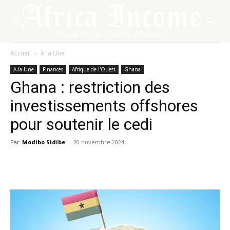
Accueil
A la Une
A la Une
Finances
Afrique de l'Ouest
Ghana
Ghana : restriction des
investissements offshores
pour soutenir le cedi
Par
Modibo Sidibe
-
20 novembre 2024
Facebook
X
Pinterest
WhatsA