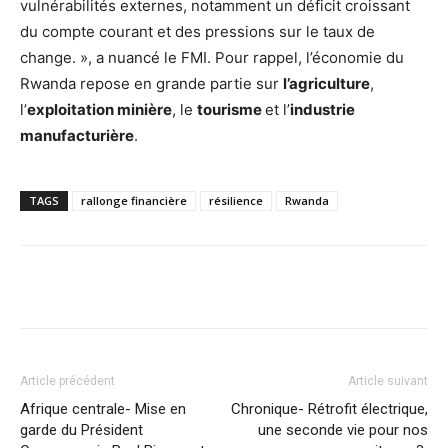
vulnérabilités externes, notamment un déficit croissant
du compte courant et des pressions sur le taux de
change. », a nuancé le FMI. Pour rappel, l’économie du
Rwanda repose en grande partie sur
l’agriculture
,
l’
exploitation minière
, le
tourisme
et l’
industrie
manufacturière
.
TAGS
rallonge financière
résilience
Rwanda
Facebook
X
Pinterest
WhatsA
Article précédent
Article suivant
Afrique centrale- Mise en
Chronique- Rétrofit électrique,
garde du Président
une seconde vie pour nos