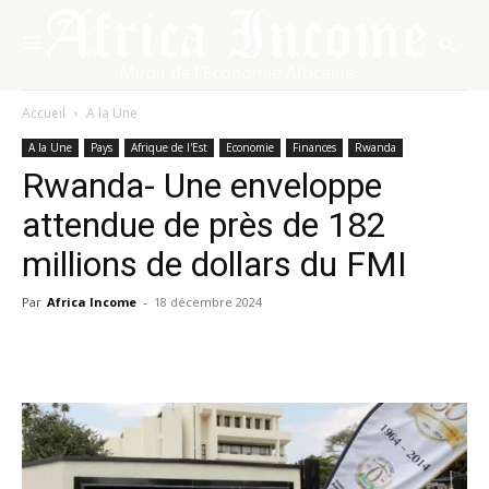
Accueil
A la Une
A la Une
Pays
Afrique de l'Est
Economie
Finances
Rwanda
Rwanda- Une enveloppe
attendue de près de 182
millions de dollars du FMI
Par
Africa Income
-
18 décembre 2024
Facebook
X
Pinterest
WhatsA