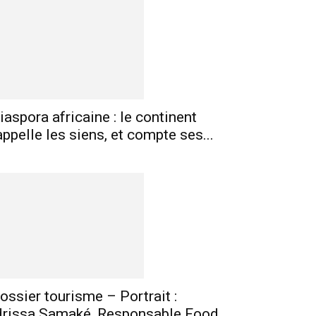
mprimer
Telegram
iaspora africaine : le continent
appelle les siens, et compte ses...
ossier tourisme – Portrait :
drissa Samaké, Responsable Food