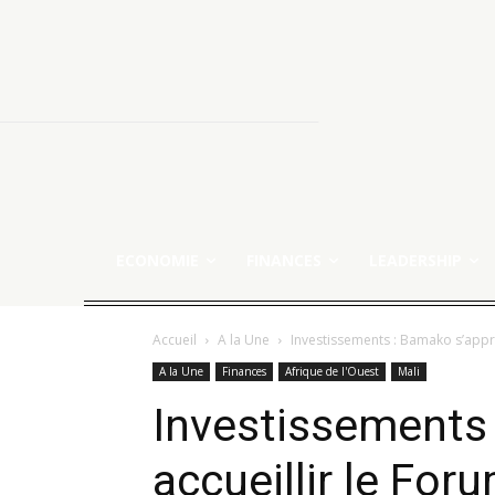
ECONOMIE
FINANCES
LEADERSHIP
Accueil
A la Une
Investissements : Bamako s’apprêt
A la Une
Finances
Afrique de l'Ouest
Mali
Investissements 
accueillir le Fo