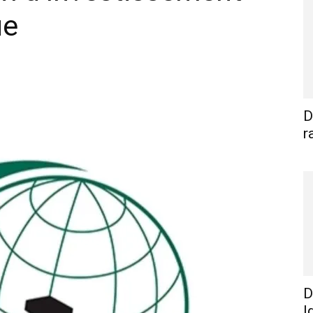
ue
WhatsApp
Linkedin
E-mail
I
D
r
D
I