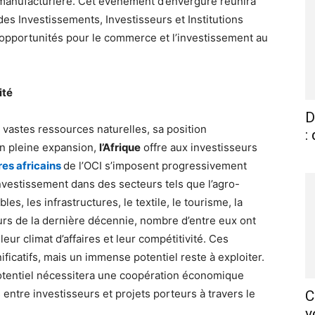
ie manufacturière. Cet événement d’envergure réunira
s Investissements, Investisseurs et Institutions
s opportunités pour le commerce et l’investissement au
ité
D
vastes ressources naturelles, sa position
:
n pleine expansion,
l’Afrique
offre aux investisseurs
es africains
de l’OCI s’imposent progressivement
nvestissement dans des secteurs tels que l’agro-
es, les infrastructures, le textile, le tourisme, la
urs de la dernière décennie, nombre d’entre eux ont
ur climat d’affaires et leur compétitivité. Ces
ificatifs, mais un immense potentiel reste à exploiter.
potentiel nécessitera une coopération économique
 entre investisseurs et projets porteurs à travers le
C
v