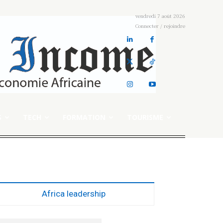
vendredi 7 août 2026
Connecter / rejoindre
S
TECH
FORMATION
TOURISME
Africa leadership