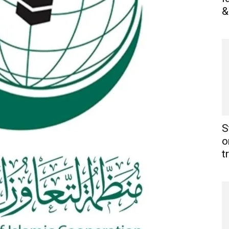
&
S
o
t