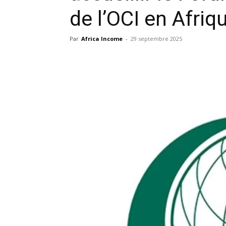
de l’OCI en Afriq
Par
Africa Income
-
29 septembre 2025
Facebook
X
Pinterest