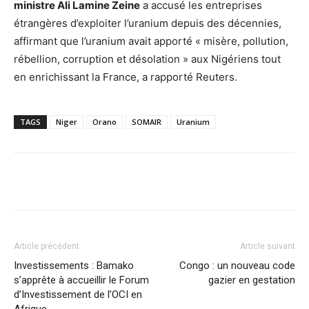
ministre Ali Lamine Zeine
a accusé les entreprises
étrangères d’exploiter l’uranium depuis des décennies,
affirmant que l’uranium avait apporté « misère, pollution,
rébellion, corruption et désolation » aux Nigériens tout
en enrichissant la France, a rapporté Reuters.
TAGS
Niger
Orano
SOMAIR
Uranium
Facebook
X
Pinterest
WhatsA
Article précédent
Article suivant
Investissements : Bamako
Congo : un nouveau code
s’apprête à accueillir le Forum
gazier en gestation
d’Investissement de l’OCI en
Afrique