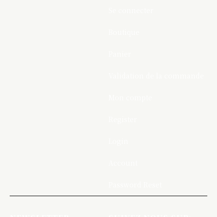
Se connecter
Boutique
Panier
Validation de la commande
Mon compte
Register
Login
Account
Password Reset