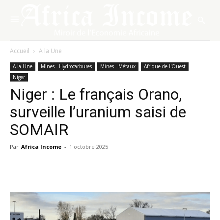
Accueil
A la Une
A la Une
Mines - Hydrocarbures
Mines - Métaux
Afrique de l'Ouest
Niger
Niger : Le français Orano,
surveille l’uranium saisi de
SOMAIR
Par
Africa Income
-
1 octobre 2025
Facebook
X
Pinterest
WhatsA