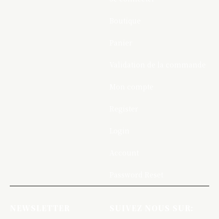
Boutique
Panier
Validation de la commande
Mon compte
Register
Login
Account
Password Reset
NEWSLETTER
SUIVEZ NOUS SUR: