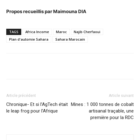
Propos recueillis par Maimouna DIA
TAGS
Africa Income
Maroc
Najib Cherfaoui
Plan d'automie Sahara
Sahara Marocain
Facebook
X
Pinterest
WhatsA
Article précédent
Article suivant
Chronique- Et si l’AgTech était
Mines : 1 000 tonnes de cobalt
le leap frog pour l’Afrique
artisanal traçable, une
première pour la RDC