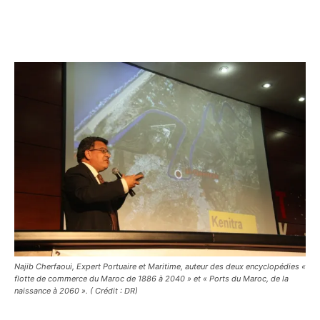
Facebook
X
Pinterest
WhatsA
Najib Cherfaoui, Expert Portuaire et Maritime, auteur des deux encyclopédies «
flotte de commerce du Maroc de 1886 à 2040 » et « Ports du Maroc, de la
naissance à 2060 ». ( Crédit : DR)