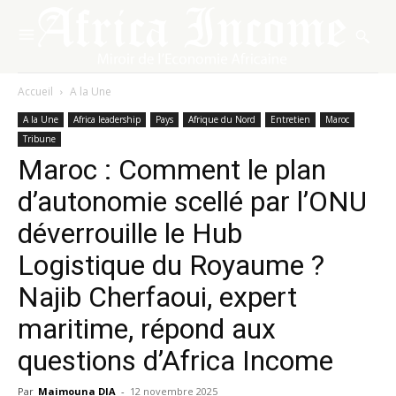
Accueil
A la Une
A la Une
Africa leadership
Pays
Afrique du Nord
Entretien
Maroc
Tribune
Maroc : Comment le plan
d’autonomie scellé par l’ONU
déverrouille le Hub
Logistique du Royaume ?
Najib Cherfaoui, expert
maritime, répond aux
questions d’Africa Income
Par
Maimouna DIA
-
12 novembre 2025