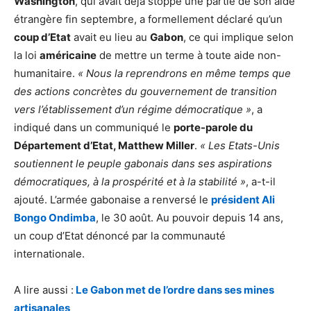
Washington
, qui avait déjà stoppé une partie de son aide
étrangère fin septembre, a formellement déclaré qu’un
coup d’Etat
avait eu lieu au
Gabon
, ce qui implique selon
la loi
américaine
de mettre un terme à toute aide non-
humanitaire.
« Nous la reprendrons en même temps que
des actions concrètes du gouvernement de transition
vers l’établissement d’un régime démocratique »
, a
indiqué dans un communiqué le
porte-parole du
Département d’Etat, Matthew Miller
.
« Les Etats-Unis
soutiennent le peuple gabonais dans ses aspirations
démocratiques, à la prospérité et à la stabilité »
, a-t-il
ajouté. L’armée gabonaise a renversé le
président Ali
Bongo Ondimba
, le 30 août. Au pouvoir depuis 14 ans,
un coup d’Etat dénoncé par la communauté
internationale.
A lire aussi :
Le Gabon met de l’ordre dans ses mines
artisanales