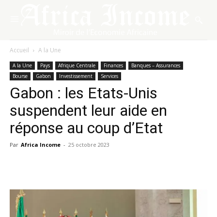
Accueil
A la Une
A la Une
Pays
Afrique Centrale
Finances
Banques – Assurances
Bourse
Gabon
Investissement
Services
Gabon : les Etats-Unis
suspendent leur aide en
réponse au coup d’Etat
Par
Africa Income
-
25 octobre 2023
Facebook
X
Pinterest
WhatsA