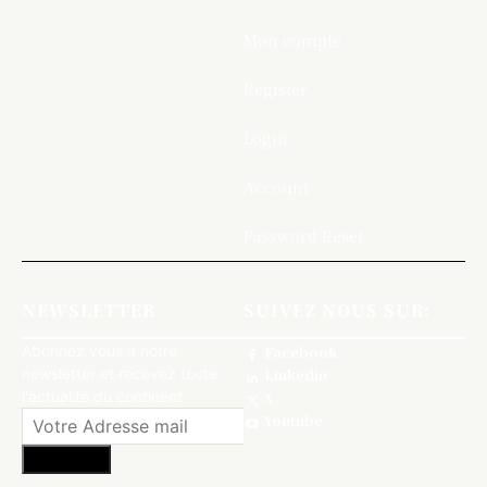
Mon compte
Register
Login
Account
Password Reset
NEWSLETTER
SUIVEZ NOUS SUR:
Abonnez vous à notre
Facebook
newsletter et recevez toute
Linkedin
l'actualité du continent
X
Youtube
S'abonner