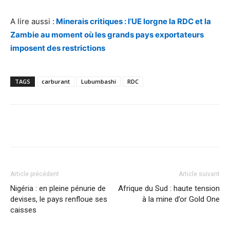
A lire aussi :
Minerais critiques : l’UE lorgne la RDC et la
Zambie au moment où les grands pays exportateurs
imposent des restrictions
TAGS
carburant
Lubumbashi
RDC
Facebook
X
Pinterest
WhatsA
Article précédent
Article suivant
Nigéria : en pleine pénurie de
Afrique du Sud : haute tension
devises, le pays renfloue ses
à la mine d’or Gold One
caisses