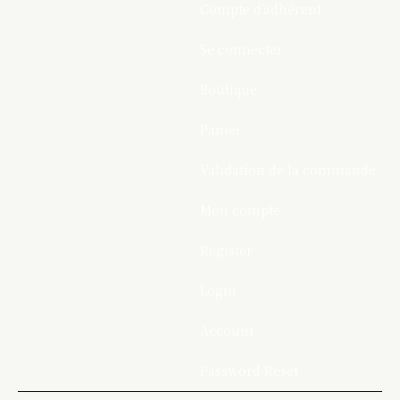
Compte d’adhérent
Se connecter
Boutique
Panier
Validation de la commande
Mon compte
Register
Login
Account
Password Reset