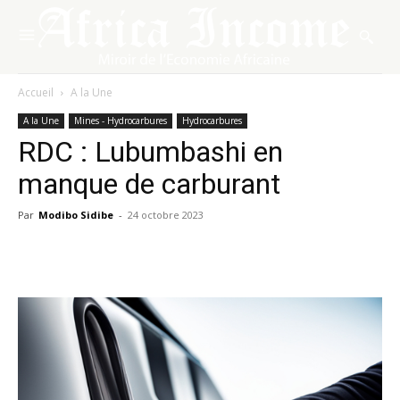
Accueil
A la Une
A la Une
Mines - Hydrocarbures
Hydrocarbures
RDC : Lubumbashi en
manque de carburant
Par
Modibo Sidibe
-
24 octobre 2023
Facebook
X
Pinterest
WhatsA