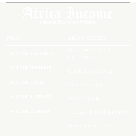
PAYS
LIENS UTILES
Conditions Générales
AFRIQUE DE L’OUEST
d’Utilisation
AFRIQUE CENTRALE
Charte de deontologie
AFRIQUE DE L’EST
Mentions Légales
AFRIQUE AUSTRALE
Nous Contacter
AFRIQUE DU NORD
Politique de Confidentialite
Connecter / rejoindre