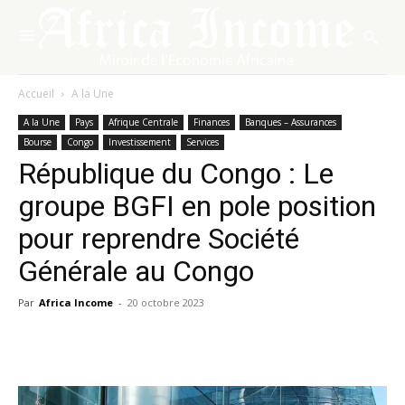
Accueil
A la Une
A la Une
Pays
Afrique Centrale
Finances
Banques – Assurances
Bourse
Congo
Investissement
Services
République du Congo : Le
groupe BGFI en pole position
pour reprendre Société
Générale au Congo
Par
Africa Income
-
20 octobre 2023
Facebook
X
Pinterest
WhatsA