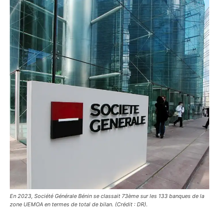
En 2023, Société Générale Bénin se classait 73ème sur les 133 banques de la
zone UEMOA en termes de total de bilan. (Crédit : DR).