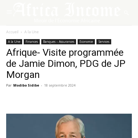
Accueil
A la Une
A la Une
Finances
Banques – Assurances
Economie
Services
Afrique- Visite programmée
de Jamie Dimon, PDG de JP
Morgan
Par
Modibo Sidibe
-
18 septembre 2024
Facebook
X
Pinterest
WhatsA