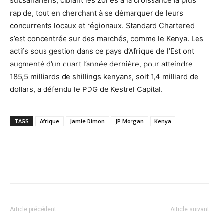
subsahariens, ciblant les zones à la croissance la plus
rapide, tout en cherchant à se démarquer de leurs
concurrents locaux et régionaux. Standard Chartered
s’est concentrée sur des marchés, comme le Kenya. Les
actifs sous gestion dans ce pays d’Afrique de l’Est ont
augmenté d’un quart l’année dernière, pour atteindre
185,5 milliards de shillings kenyans, soit 1,4 milliard de
dollars, a défendu le PDG de Kestrel Capital.
TAGS
Afrique
Jamie Dimon
JP Morgan
Kenya
Facebook
X
Pinterest
WhatsA
Article précédent
Article suivant