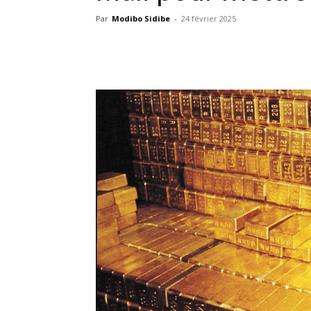
Par
Modibo Sidibe
-
24 février 2025
Facebook
X
Pinterest