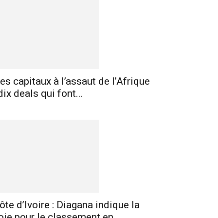
es capitaux à l’assaut de l’Afrique
 dix deals qui font...
E-mail
Imprimer
Telegram
ôte d’Ivoire : Diagana indique la
oie pour le classement en...