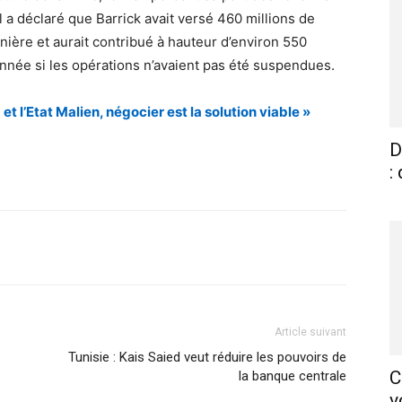
 a déclaré que Barrick avait versé 460 millions de
ière et aurait contribué à hauteur d’environ 550
 année si les opérations n’avaient pas été suspendues.
 et l’Etat Malien, négocier est la solution viable »
D
:
X
Pinterest
WhatsApp
Linkedin
Article suivant
Tunisie : Kais Saied veut réduire les pouvoirs de
C
la banque centrale
v