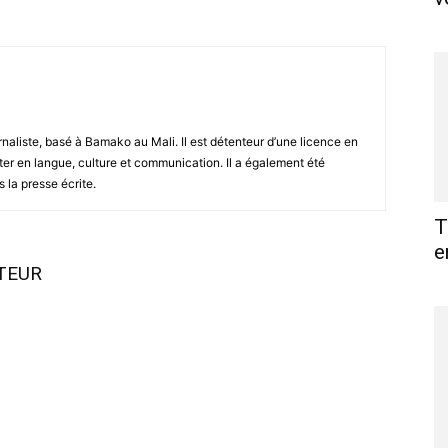
naliste, basé à Bamako au Mali. Il est détenteur d’une licence en
ter en langue, culture et communication. Il a également été
 la presse écrite.
T
e
UTEUR