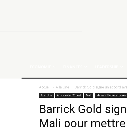
ECONOMIE
FINANCES
LEADERSHIP
Accueil
A la Une
Barrick Gold signe un accord avec
A la Une
Afrique de l'Ouest
Mali
Mines - Hydrocarbures
Barrick Gold sig
Mali pour mettre 