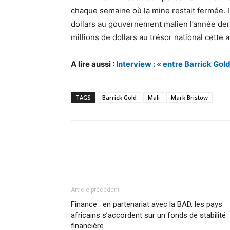
chaque semaine où la mine restait fermée. Il
dollars au gouvernement malien l’année dern
millions de dollars au trésor national cette
A lire aussi :
Interview : « entre Barrick Gold
TAGS
Barrick Gold
Mali
Mark Bristow
Facebook
Partager
Article précédent
Finance : en partenariat avec la BAD, les pays
africains s’accordent sur un fonds de stabilité
financière