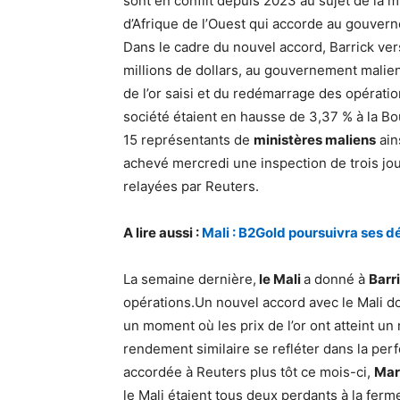
sont en conflit depuis 2023 au sujet de la
d’Afrique de l’Ouest qui accorde au gouvern
Dans le cadre du nouvel accord, Barrick vers
millions de dollars, au gouvernement malie
de l’or saisi et du redémarrage des opérati
société étaient en hausse de 3,37 % à la B
15 représentants de
ministères maliens
ain
achevé mercredi une inspection de trois jo
relayées par Reuters.
A lire aussi :
Mali : B2Gold poursuivra ses 
La semaine dernière,
le Mali
a donné à
Barr
opérations.Un nouvel accord avec le Mali d
un moment où les prix de l’or ont atteint un
rendement similaire se refléter dans la per
accordée à Reuters plus tôt ce mois-ci,
Mar
le Mali étaient tous deux perdants à la ferm