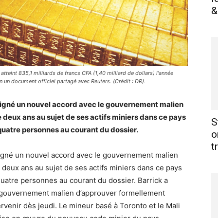
&
atteint 835,1 milliards de francs CFA (1,40 milliard de dollars) l'année
n un document officiel partagé avec Reuters. (Crédit : DR).
signé un nouvel accord avec le gouvernement malien
de deux ans au sujet de ses actifs miniers dans ce pays
S
 quatre personnes au courant du dossier.
o
t
igné un nouvel accord avec le gouvernement malien
e deux ans au sujet de ses actifs miniers dans ce pays
quatre personnes au courant du dossier. Barrick a
au gouvernement malien d’approuver formellement
ervenir dès jeudi. Le mineur basé à Toronto et le Mali