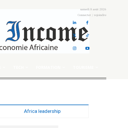
samedi 8 août 2026
Connecter / rejoindre
S
TECH
FORMATION
TOURISME
Africa leadership