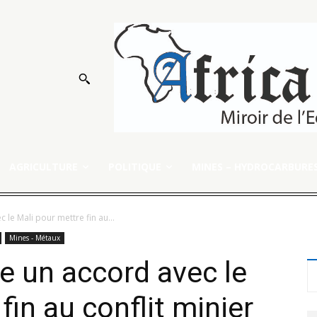
AGRICULTURE
POLITIQUE
MINES – HYDROCARBURE
 le Mali pour mettre fin au...
Mines - Métaux
ne un accord avec le
fin au conflit minier