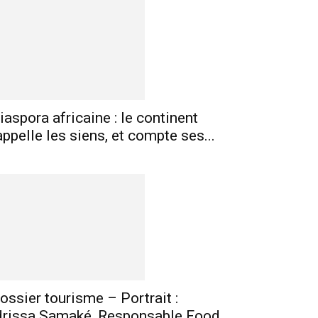
mprimer
Telegram
iaspora africaine : le continent
appelle les siens, et compte ses...
ossier tourisme – Portrait :
drissa Samaké, Responsable Food