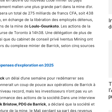
 mise en œuvre du nouveau code minier du pays
ement malien une plus grande part dans la mine d’or.
era un total de 275 milliards de francs CFA, soit 438
n, en échange de la libération des employés détenus,
I
ons de la mine de
Loulo-Gounkoto
. Les actions de la
d
ourse de Toronto à 14h38. Une délégation de plus de
si que du cabinet de conseil privé Iventus Mining ont
urs du complexe minier de Barrick, selon cinq sources
dépenses d’exploration en 2025
ick
un délai d’une semaine pour redémarrer ses
T
onnerait un coup de pouce aux opérations de Barrick à
l
 niveau record, mais les investisseurs n’ont pas vu un
p
formance des actions de la société.Dans une interview
k Bristow, PDG de Barrick
, a déclaré que la société et
eture de la mine, le Mali perdant sa part des revenus