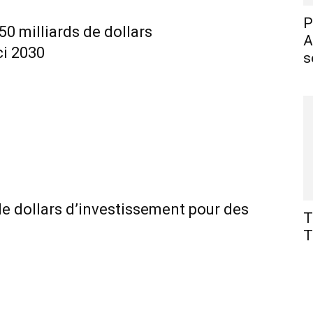
P
 50 milliards de dollars
A
ci 2030
s
 de dollars d’investissement pour des
T
T