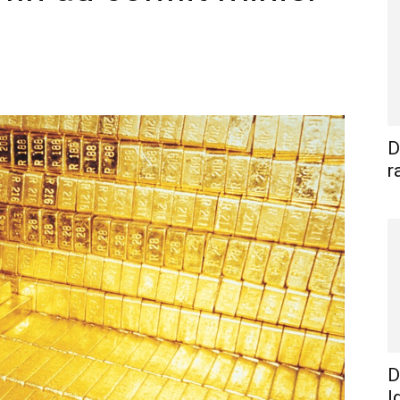
WhatsApp
Linkedin
E-mail
I
D
r
D
I