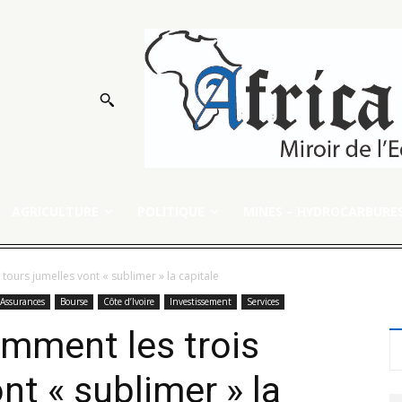
AGRICULTURE
POLITIQUE
MINES – HYDROCARBURE
 tours jumelles vont « sublimer » la capitale
Assurances
Bourse
Côte d’Ivoire
Investissement
Services
omment les trois
nt « sublimer » la