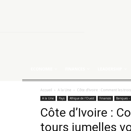
ECONOMIE
FINANCES
LEADERSHIP
Accueil
A la Une
Côte d’Ivoire : Comment les trois
A la Une
Pays
Afrique de l'Ouest
Finances
Banques – 
Côte d’Ivoire : C
tours jumelles vo