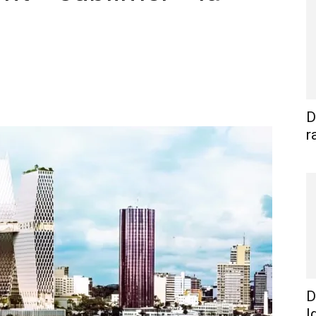
WhatsApp
Linkedin
E-mail
I
D
r
D
I