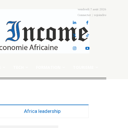
vendredi 7 août 2026
Connecter / rejoindre
S
TECH
FORMATION
TOURISME
Africa leadership