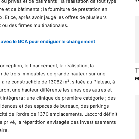
ou privés et de bâtiments ; la réalisation de tout type
re et de bâtiments ; la fourniture de prestation en
x. Et ce, après avoir jaugé les offres de plusieurs
ou des firmes multinationales.
at avec le GCA pour endiguer le changement
onception, le financement, la réalisation, la
T
tion de trois immeubles de grande hauteur sur une
e
2
 aire constructible de 13062 m
, située au Plateau, à
auront une hauteur différente les unes des autres et
 intègrera : une clinique de première catégorie ; des
sidences et des espaces de bureaux, des parkings
cité de l’ordre de 1370 emplacements. L’accord définit
ire privé, la répartition envisagée des investissements
ire.