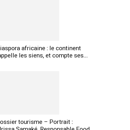
mprimer
Telegram
iaspora africaine : le continent
appelle les siens, et compte ses...
ossier tourisme – Portrait :
drissa Samaké, Responsable Food