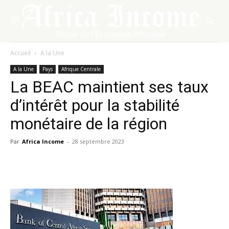
Accueil
A la Une
A la Une
Pays
Afrique Centrale
La BEAC maintient ses taux
d’intérêt pour la stabilité
monétaire de la région
Par
Africa Income
-
28 septembre 2023
Facebook
X
Pinterest
WhatsA