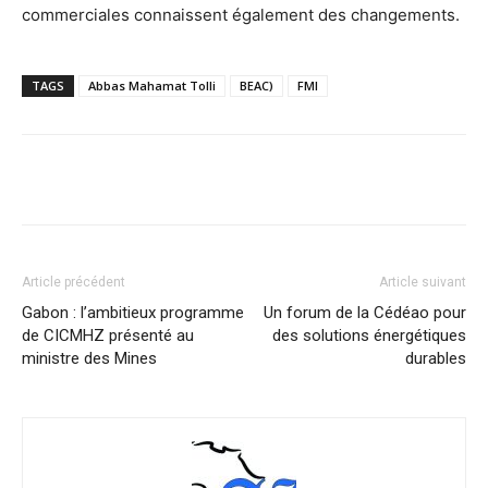
commerciales connaissent également des changements.
TAGS
Abbas Mahamat Tolli
BEAC)
FMI
Facebook
X
Pinterest
WhatsA
Article précédent
Article suivant
Gabon : l’ambitieux programme
Un forum de la Cédéao pour
de CICMHZ présenté au
des solutions énergétiques
ministre des Mines
durables