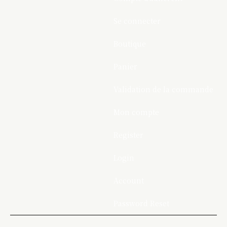
Se connecter
Boutique
Panier
Validation de la commande
Mon compte
Register
Login
Account
Password Reset