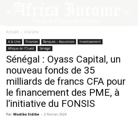
Accueil
A la Une
A la Une
Finances
Banques – Assurances
Investissement
Afrique de l'Ouest
Sénégal
Sénégal : Oyass Capital, un
nouveau fonds de 35
milliards de francs CFA pour
le financement des PME, à
l’initiative du FONSIS
Par
Modibo Sidibe
-
2 février 2024
Facebook
X
Pinterest
WhatsA