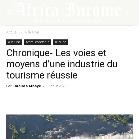
Accueil
A la Une
A la Une
Africa leadership
Tribune
Chronique- Les voies et
moyens d’une industrie du
tourisme réussie
Par
Daouda Mbaye
-
10 août 2025
Facebook
X
Pinterest
WhatsA