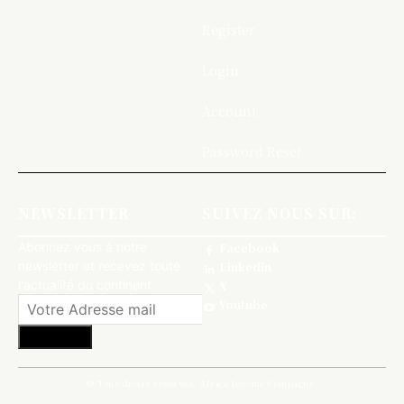
Register
Login
Account
Password Reset
NEWSLETTER
SUIVEZ NOUS SUR:
Abonnez vous à notre
Facebook
newsletter et recevez toute
Linkedin
l'actualité du continent
X
Youtube
S'abonner
© Tous droits réservés, Africa Income Compagny.