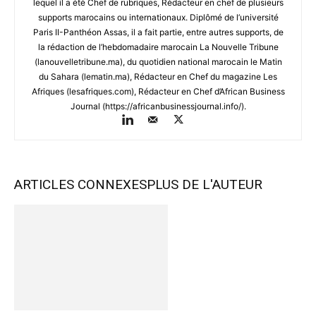
lequel il a été Chef de rubriques, Rédacteur en chef de plusieurs
supports marocains ou internationaux. Diplômé de l’université
Paris II-Panthéon Assas, il a fait partie, entre autres supports, de
la rédaction de l’hebdomadaire marocain La Nouvelle Tribune
(lanouvelletribune.ma), du quotidien national marocain le Matin
du Sahara (lematin.ma), Rédacteur en Chef du magazine Les
Afriques (lesafriques.com), Rédacteur en Chef d’African Business
Journal (https://africanbusinessjournal.info/).
ARTICLES CONNEXES
PLUS DE L'AUTEUR