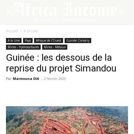
Accueil
A la Une
A la Une
Pays
Afrique de l'Ouest
Guinée Conakry
Mines - Hydrocarbures
Mines - Métaux
Guinée : les dessous de la
reprise du projet Simandou
Par
Maimouna DIA
-
2 février 2023
Facebook
X
Pinterest
WhatsA