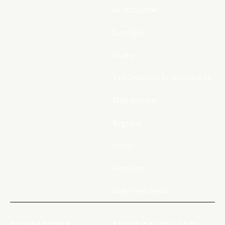
Se connecter
Boutique
Panier
Validation de la commande
Mon compte
Register
Login
Account
Password Reset
NEWSLETTER
SUIVEZ NOUS SUR: